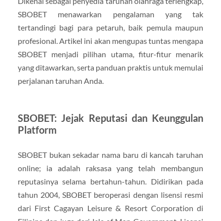
Dikenal sebagai penyedia taruhan olahraga terlengkap,
SBOBET menawarkan pengalaman yang tak
tertandingi bagi para petaruh, baik pemula maupun
profesional. Artikel ini akan mengupas tuntas mengapa
SBOBET menjadi pilihan utama, fitur-fitur menarik
yang ditawarkan, serta panduan praktis untuk memulai
perjalanan taruhan Anda.
SBOBET: Jejak Reputasi dan Keunggulan
Platform
SBOBET bukan sekadar nama baru di kancah taruhan
online; ia adalah raksasa yang telah membangun
reputasinya selama bertahun-tahun. Didirikan pada
tahun 2004, SBOBET beroperasi dengan lisensi resmi
dari First Cagayan Leisure & Resort Corporation di