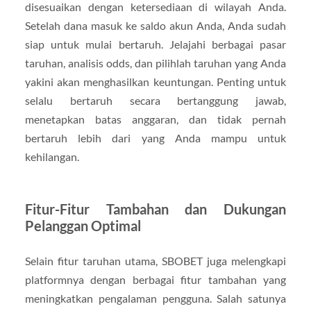
disesuaikan dengan ketersediaan di wilayah Anda.
Setelah dana masuk ke saldo akun Anda, Anda sudah
siap untuk mulai bertaruh. Jelajahi berbagai pasar
taruhan, analisis odds, dan pilihlah taruhan yang Anda
yakini akan menghasilkan keuntungan. Penting untuk
selalu bertaruh secara bertanggung jawab,
menetapkan batas anggaran, dan tidak pernah
bertaruh lebih dari yang Anda mampu untuk
kehilangan.
Fitur-Fitur Tambahan dan Dukungan
Pelanggan Optimal
Selain fitur taruhan utama, SBOBET juga melengkapi
platformnya dengan berbagai fitur tambahan yang
meningkatkan pengalaman pengguna. Salah satunya