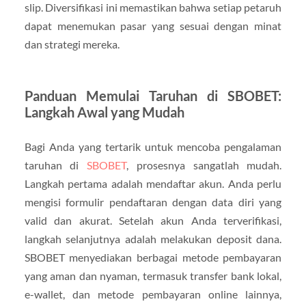
slip. Diversifikasi ini memastikan bahwa setiap petaruh
dapat menemukan pasar yang sesuai dengan minat
dan strategi mereka.
Panduan Memulai Taruhan di SBOBET:
Langkah Awal yang Mudah
Bagi Anda yang tertarik untuk mencoba pengalaman
taruhan di
SBOBET
, prosesnya sangatlah mudah.
Langkah pertama adalah mendaftar akun. Anda perlu
mengisi formulir pendaftaran dengan data diri yang
valid dan akurat. Setelah akun Anda terverifikasi,
langkah selanjutnya adalah melakukan deposit dana.
SBOBET menyediakan berbagai metode pembayaran
yang aman dan nyaman, termasuk transfer bank lokal,
e-wallet, dan metode pembayaran online lainnya,