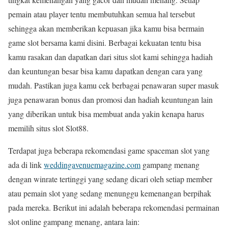
pemain atau player tentu membutuhkan semua hal tersebut
sehingga akan memberikan kepuasan jika kamu bisa bermain
game slot bersama kami disini. Berbagai kekuatan tentu bisa
kamu rasakan dan dapatkan dari situs slot kami sehingga hadiah
dan keuntungan besar bisa kamu dapatkan dengan cara yang
mudah. Pastikan juga kamu cek berbagai penawaran super masuk
juga penawaran bonus dan promosi dan hadiah keuntungan lain
yang diberikan untuk bisa membuat anda yakin kenapa harus
memilih situs slot Slot88.
Terdapat juga beberapa rekomendasi game spaceman slot yang
ada di link
weddingavenuemagazine.com
gampang menang
dengan winrate tertinggi yang sedang dicari oleh setiap member
atau pemain slot yang sedang menunggu kemenangan berpihak
pada mereka. Berikut ini adalah beberapa rekomendasi permainan
slot online gampang menang, antara lain: