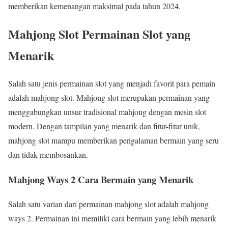
memberikan kemenangan maksimal pada tahun 2024.
Mahjong Slot Permainan Slot yang
Menarik
Salah satu jenis permainan slot yang menjadi favorit para pemain
adalah mahjong slot. Mahjong slot merupakan permainan yang
menggabungkan unsur tradisional mahjong dengan mesin slot
modern. Dengan tampilan yang menarik dan fitur-fitur unik,
mahjong slot mampu memberikan pengalaman bermain yang seru
dan tidak membosankan.
Mahjong Ways 2 Cara Bermain yang Menarik
Salah satu varian dari permainan mahjong slot adalah mahjong
ways 2. Permainan ini memiliki cara bermain yang lebih menarik