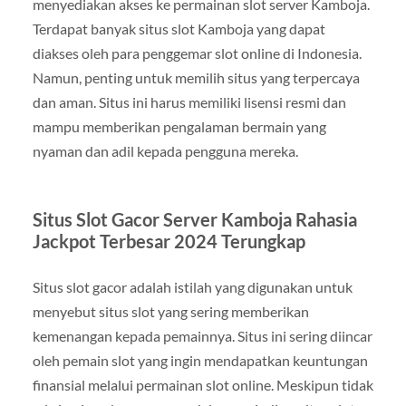
menyediakan akses ke permainan slot server Kamboja.
Terdapat banyak situs slot Kamboja yang dapat
diakses oleh para penggemar slot online di Indonesia.
Namun, penting untuk memilih situs yang terpercaya
dan aman. Situs ini harus memiliki lisensi resmi dan
mampu memberikan pengalaman bermain yang
nyaman dan adil kepada pengguna mereka.
Situs Slot Gacor Server Kamboja Rahasia
Jackpot Terbesar 2024 Terungkap
Situs slot gacor adalah istilah yang digunakan untuk
menyebut situs slot yang sering memberikan
kemenangan kepada pemainnya. Situs ini sering diincar
oleh pemain slot yang ingin mendapatkan keuntungan
finansial melalui permainan slot online. Meskipun tidak