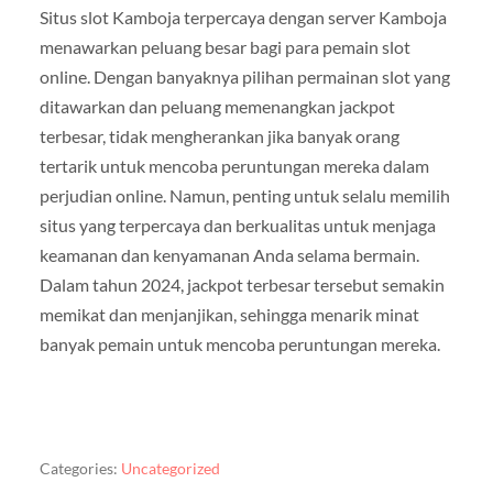
Situs slot Kamboja terpercaya dengan server Kamboja
menawarkan peluang besar bagi para pemain slot
online. Dengan banyaknya pilihan permainan slot yang
ditawarkan dan peluang memenangkan jackpot
terbesar, tidak mengherankan jika banyak orang
tertarik untuk mencoba peruntungan mereka dalam
perjudian online. Namun, penting untuk selalu memilih
situs yang terpercaya dan berkualitas untuk menjaga
keamanan dan kenyamanan Anda selama bermain.
Dalam tahun 2024, jackpot terbesar tersebut semakin
memikat dan menjanjikan, sehingga menarik minat
banyak pemain untuk mencoba peruntungan mereka.
Categories:
Uncategorized