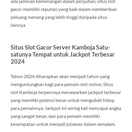
ada jaminan kemenangan dalam perjudian, situs slot
gacor memiliki reputasi yang baik dalam memberikan
peluang menang yang lebih tinggi daripada situs
lainnya.
Situs Slot Gacor Server Kamboja Satu-
satunya Tempat untuk Jackpot Terbesar
2024
Tahun 2024 diharapkan akan menjadi tahun yang
menguntungkan bagi para pemain slot online. Situs
slot Kamboja terpercaya menawarkan jackpot terbesar
yang memiliki potensi besar untuk mengubah hidup
para pemainnya. Jackpot ini sering kali mencapai angka
yang sangat besar, dan para pemain memiliki
kesempatan untuk menjadi jutawan dalam semalam.