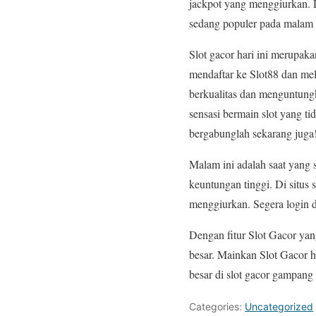
jackpot yang menggiurkan. 
sedang populer pada malam i
Slot gacor hari ini merup
mendaftar ke Slot88 dan me
berkualitas dan menguntungk
sensasi bermain slot yang t
bergabunglah sekarang juga
Malam ini adalah saat yang 
keuntungan tinggi. Di situs
menggiurkan. Segera login 
Dengan fitur Slot Gacor ya
besar. Mainkan Slot Gacor h
besar di slot gacor gampa
Categories:
Uncategorized