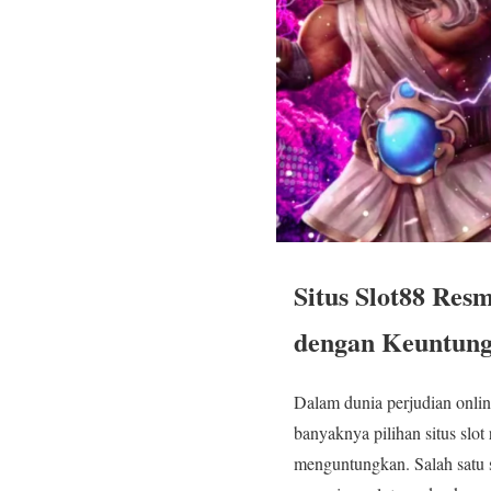
Situs Slot88 Re
dengan Keuntung
Dalam dunia perjudian onlin
banyaknya pilihan situs slot
menguntungkan. Salah satu s