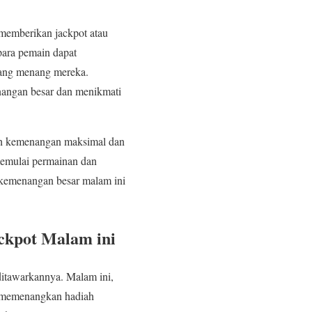
memberikan jackpot atau
para pemain dapat
ang menang mereka.
nangan besar dan menikmati
ih kemenangan maksimal dan
memulai permainan dan
 kemenangan besar malam ini
ckpot Malam ini
 ditawarkannya. Malam ini,
k memenangkan hadiah