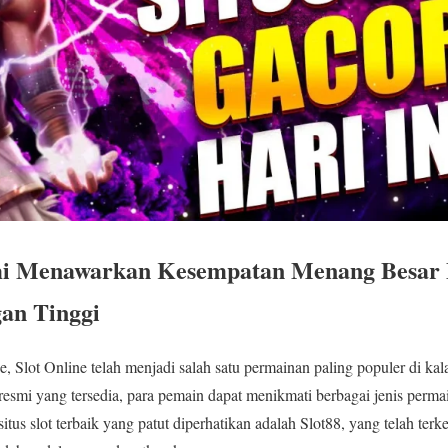
smi Menawarkan Kesempatan Menang Besar
an Tinggi
e, Slot Online telah menjadi salah satu permainan paling populer di k
 resmi yang tersedia, para pemain dapat menikmati berbagai jenis perm
itus slot terbaik yang patut diperhatikan adalah Slot88, yang telah te