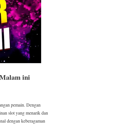
 Malam ini
alangan pemain. Dengan
ainan slot yang menarik dan
rkenal dengan keberagaman