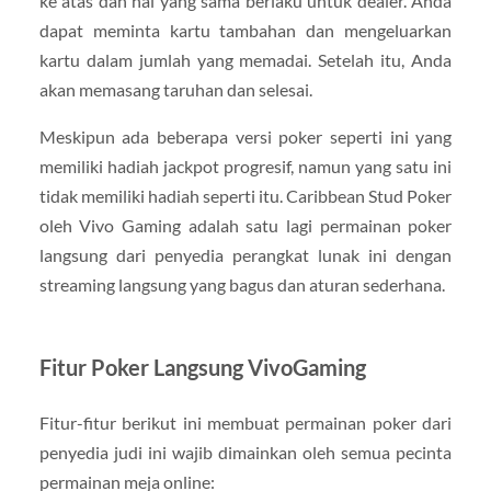
ke atas dan hal yang sama berlaku untuk dealer. Anda
dapat meminta kartu tambahan dan mengeluarkan
kartu dalam jumlah yang memadai. Setelah itu, Anda
akan memasang taruhan dan selesai.
Meskipun ada beberapa versi poker seperti ini yang
memiliki hadiah jackpot progresif, namun yang satu ini
tidak memiliki hadiah seperti itu. Caribbean Stud Poker
oleh Vivo Gaming adalah satu lagi permainan poker
langsung dari penyedia perangkat lunak ini dengan
streaming langsung yang bagus dan aturan sederhana.
Fitur Poker Langsung VivoGaming
Fitur-fitur berikut ini membuat permainan poker dari
penyedia judi ini wajib dimainkan oleh semua pecinta
permainan meja online: