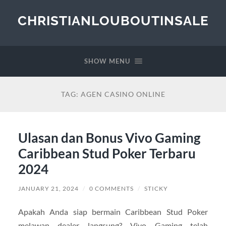
CHRISTIANLOUBOUTINSALE
SHOW MENU
TAG:
AGEN CASINO ONLINE
Ulasan dan Bonus Vivo Gaming
Caribbean Stud Poker Terbaru
2024
JANUARY 21, 2024
/
0 COMMENTS
/
STICKY
Apakah Anda siap bermain Caribbean Stud Poker
melawan dealer langsung? Vivo Gaming telah