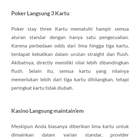
Poker Langsung 3 Kartu
Poker stay three Kartu mematuhi hampir semua
aturan standar dengan hanya satu pengecualian.
Karena perbedaan odds dari lima hingga tiga kartu,
terdapat kebalikan dalam urutan straight dan flush.
Akibatnya, directly memiliki nilai lebih dibandingkan
flush. Selain itu, semua kartu yang nilainya
memerlukan lebih dari tiga kartu dihilangkan, tetapi
peringkat kartu tidak diubah.
Kasino Langsung maintain’em
Meskipun Anda biasanya diberikan lima kartu untuk
dimainkan dalam varian standar, provider