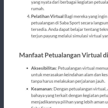
yang nyata dari berbagai kegiatan petua
rumah.
Pelatihan Virtual
Bagi mereka yang ingin
petualangan di Saba Sport secara langsung
tersedia. Anda dapat belajar tentang tek
terjun payung melalui simulasi virtual ya
Manfaat Petualangan Virtual di
Aksesibilitas
: Petualangan virtual memu
untuk merasakan keindahan alam dan kes
tanpa harus melakukan perjalanan jauh.
Keamanan
: Dengan petualangan virtual,
bahaya yang terkait dengan kegiatan pet
menjadikannya pilihan yang lebih aman 