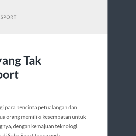
 SPORT
yang Tak
port
gi para pencinta petualangan dan
ua orang memiliki kesempatan untuk
gnya, dengan kemajuan teknologi,
 di Saba Sport tanpa perlu