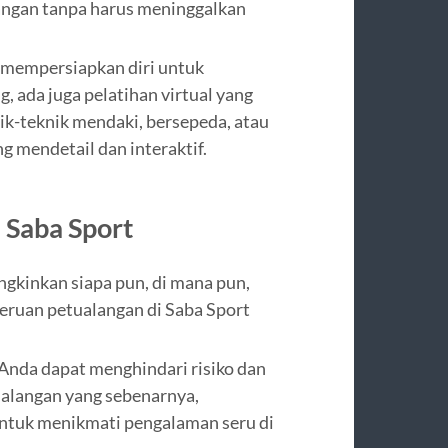
langan tanpa harus meninggalkan
 mempersiapkan diri untuk
, ada juga pelatihan virtual yang
nik-teknik mendaki, bersepeda, atau
ng mendetail dan interaktif.
 Saba Sport
ngkinkan siapa pun, di mana pun,
eruan petualangan di Saba Sport
 Anda dapat menghindari risiko dan
ualangan yang sebenarnya,
untuk menikmati pengalaman seru di