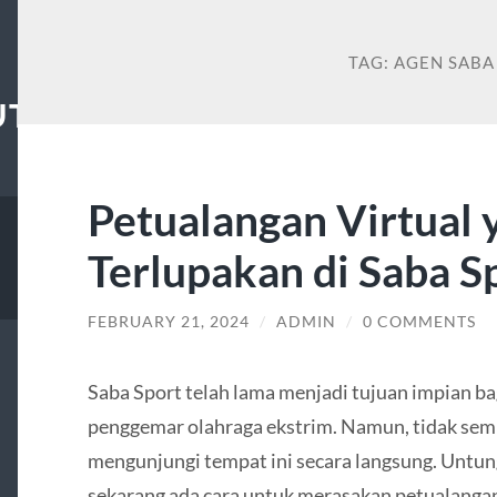
TAG:
AGEN SABA
UTINSALE
Petualangan Virtual 
Terlupakan di Saba S
FEBRUARY 21, 2024
/
ADMIN
/
0 COMMENTS
Saba Sport telah lama menjadi tujuan impian ba
penggemar olahraga ekstrim. Namun, tidak sem
mengunjungi tempat ini secara langsung. Untun
sekarang ada cara untuk merasakan petualangan