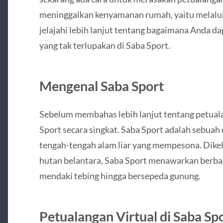
meninggalkan kenyamanan rumah, yaitu melalui 
jelajahi lebih lanjut tentang bagaimana Anda d
yang tak terlupakan di Saba Sport.
Mengenal Saba Sport
Sebelum membahas lebih lanjut tentang petualan
Sport secara singkat. Saba Sport adalah sebuah 
tengah-tengah alam liar yang mempesona. Dikeli
hutan belantara, Saba Sport menawarkan berbag
mendaki tebing hingga bersepeda gunung.
Petualangan Virtual di Saba Sp