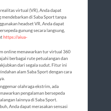
realitas virtual (VR), Anda dapat
 mendebarkan di Saba Sport tanpa
ggunakan headset VR, Anda dapat
ersepeda gunung secara langsung,
ut
https://aiua-
m online menawarkan tur virtual 360
ajahi berbagai rute petualangan dan
bkan dari segala sudut. Fitur ini
ndahan alam Saba Sport dengan cara
ya.
nggemar olahraga ekstrim, ada
menawarkan pengalaman bersepeda
alangan lainnya di Saba Sport.
ubuh, Anda dapat merasakan sensasi