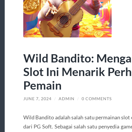
Wild Bandito: Meng
Slot Ini Menarik Per
Pemain
JUNE 7, 2024
/
ADMIN
/
0 COMMENTS
Wild Bandito adalah salah satu permainan slot
dari PG Soft. Sebagai salah satu penyedia game