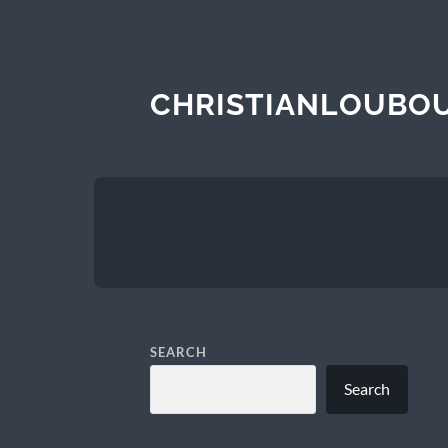
CHRISTIANLOUBO
SEARCH
Search