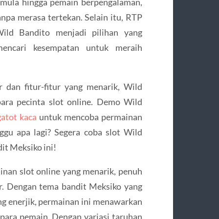
emula hingga pemain berpengalaman,
npa merasa tertekan. Selain itu, RTP
ild Bandito menjadi pilihan yang
encari kesempatan untuk meraih
dan fitur-fitur yang menarik, Wild
ara pecinta slot online. Demo Wild
gatot kaca
untuk mencoba permainan
ggu apa lagi? Segera coba slot Wild
it Meksiko ini!
nan slot online yang menarik, penuh
ur. Dengan tema bandit Meksiko yang
g enerjik, permainan ini menawarkan
para pemain. Dengan variasi taruhan