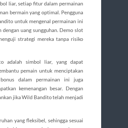
ol liar, setiap fitur dalam permainan
aman bermain yang optimal. Pengguna
ndito untuk mengenal permainan ini
n dengan uang sungguhan. Demo slot
nguji strategi mereka tanpa risiko
to adalah simbol liar, yang dapat
membantu pemain untuk menciptakan
 bonus dalam permainan ini juga
patkan kemenangan besar. Dengan
ankan jika Wild Bandito telah menjadi
uhan yang fleksibel, sehingga sesuai