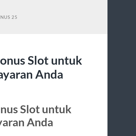
ONUS 25
nus Slot untuk
ayaran Anda
us Slot untuk
aran Anda