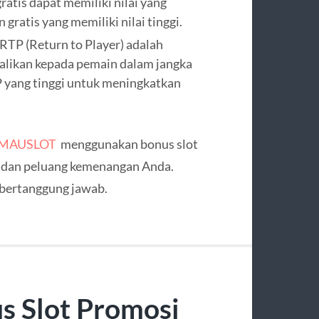
ratis dapat memiliki nilai yang
gratis yang memiliki nilai tinggi.
RTP (Return to Player) adalah
alikan kepada pemain dalam jangka
P yang tinggi untuk meningkatkan
MAUSLOT
menggunakan bonus slot
n dan peluang kemenangan Anda.
 bertanggung jawab.
 Slot Promosi