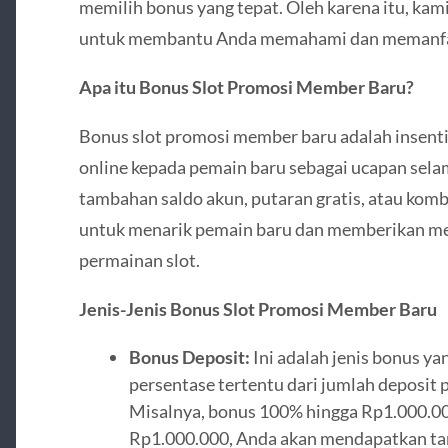
memilih bonus yang tepat. Oleh karena itu, ka
untuk membantu Anda memahami dan memanfaat
Apa itu Bonus Slot Promosi Member Baru?
Bonus slot promosi member baru adalah insentif
online kepada pemain baru sebagai ucapan sela
tambahan saldo akun, putaran gratis, atau kom
untuk menarik pemain baru dan memberikan m
permainan slot.
Jenis-Jenis Bonus Slot Promosi Member Baru
Bonus Deposit:
Ini adalah jenis bonus y
persentase tertentu dari jumlah deposit
Misalnya, bonus 100% hingga Rp1.000.000
Rp1.000.000, Anda akan mendapatkan ta