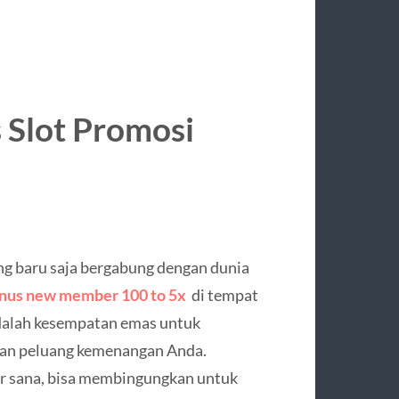
Slot Promosi
ng baru saja bergabung dengan dunia
nus new member 100 to 5x
di tempat
dalah kesempatan emas untuk
an peluang kemenangan Anda.
r sana, bisa membingungkan untuk