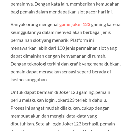
pemainnya. Dengan kata lain, memberikan kemudahan
bagi pemain dalam mendapatkan slot gacor hari ini.
Banyak orang mengenal
game joker123
gaming karena
keunggulannya dalam menyediakan berbagai jenis
permainan slot yang menarik. Platform ini
menawarkan lebih dari 100 jenis permainan slot yang
dapat dimainkan dengan kenyamanan di rumah.
Dengan teknologi terkini dan grafik yang menakjubkan,
pemain dapat merasakan sensasi seperti berada di
kasino sungguhan.
Untuk dapat bermain di Joker123 gaming, pemain
perlu melakukan login Joker123 terlebih dahulu.
Proses ini sangat mudah dilakukan, cukup dengan
membuat akun dan mengisi data-data yang
dibutuhkan. Setelah login Joker123 berhasil, pemain