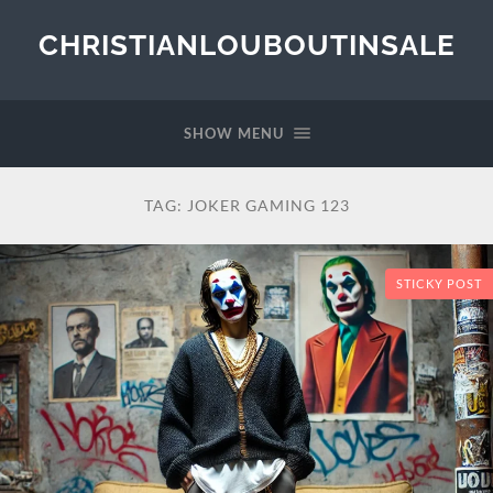
CHRISTIANLOUBOUTINSALE
SHOW MENU
TAG:
JOKER GAMING 123
STICKY POST