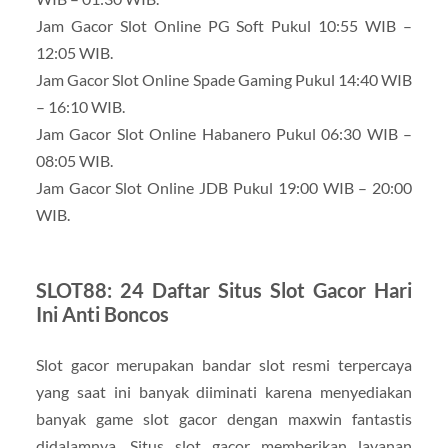
Jam Gacor Slot Online PG Soft Pukul 10:55 WIB –
12:05 WIB.
Jam Gacor Slot Online Spade Gaming Pukul 14:40 WIB
– 16:10 WIB.
Jam Gacor Slot Online Habanero Pukul 06:30 WIB –
08:05 WIB.
Jam Gacor Slot Online JDB Pukul 19:00 WIB – 20:00
WIB.
SLOT88: 24 Daftar Situs Slot Gacor Hari
Ini Anti Boncos
Slot gacor merupakan bandar slot resmi terpercaya
yang saat ini banyak diiminati karena menyediakan
banyak game slot gacor dengan maxwin fantastis
didalamnya. Situs slot gacor memberikan layanan