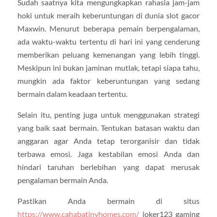
Sudah saatnya kita mengungkapkan rahasia jam-jam
hoki untuk meraih keberuntungan di dunia slot gacor
Maxwin. Menurut beberapa pemain berpengalaman,
ada waktu-waktu tertentu di hari ini yang cenderung
memberikan peluang kemenangan yang lebih tinggi.
Meskipun ini bukan jaminan mutlak, tetapi siapa tahu,
mungkin ada faktor keberuntungan yang sedang
bermain dalam keadaan tertentu.
Selain itu, penting juga untuk menggunakan strategi
yang baik saat bermain. Tentukan batasan waktu dan
anggaran agar Anda tetap terorganisir dan tidak
terbawa emosi. Jaga kestabilan emosi Anda dan
hindari taruhan berlebihan yang dapat merusak
pengalaman bermain Anda.
Pastikan Anda bermain di situs
https://www.cahabatinyhomes.com/
joker123 gaming