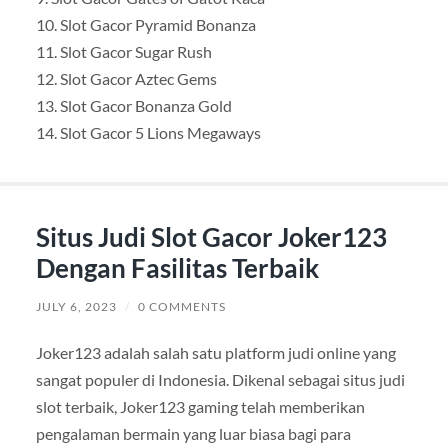
10. Slot Gacor Pyramid Bonanza
11. Slot Gacor Sugar Rush
12. Slot Gacor Aztec Gems
13. Slot Gacor Bonanza Gold
14. Slot Gacor 5 Lions Megaways
Situs Judi Slot Gacor Joker123
Dengan Fasilitas Terbaik
JULY 6, 2023
/
0 COMMENTS
Joker123 adalah salah satu platform judi online yang
sangat populer di Indonesia. Dikenal sebagai situs judi
slot terbaik, Joker123 gaming telah memberikan
pengalaman bermain yang luar biasa bagi para