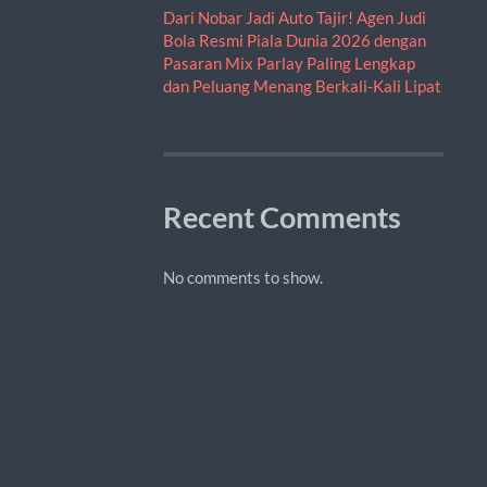
Dari Nobar Jadi Auto Tajir! Agen Judi
Bola Resmi Piala Dunia 2026 dengan
Pasaran Mix Parlay Paling Lengkap
dan Peluang Menang Berkali-Kali Lipat
Recent Comments
No comments to show.