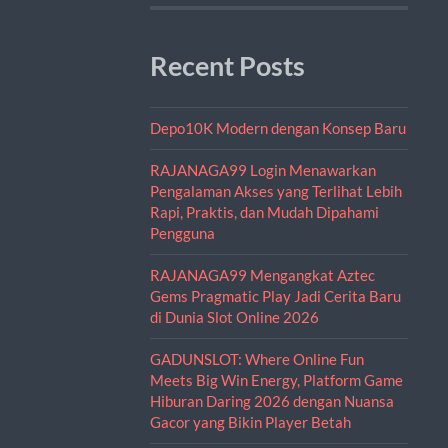
Recent Posts
Depo10K Modern dengan Konsep Baru
RAJANAGA99 Login Menawarkan
Pengalaman Akses yang Terlihat Lebih
Rapi, Praktis, dan Mudah Dipahami
Pengguna
RAJANAGA99 Mengangkat Aztec
Gems Pragmatic Play Jadi Cerita Baru
di Dunia Slot Online 2026
GADUNSLOT: Where Online Fun
Meets Big Win Energy, Platform Game
Hiburan Daring 2026 dengan Nuansa
Gacor yang Bikin Player Betah