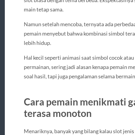
main tetap sama.
Namun setelah mencoba, ternyata ada perbedaa
pemain menyebut bahwa kombinasi simbol terasa
lebih hidup.
Hal kecil seperti animasi saat simbol cocok ata
permainan, sering jadi alasan kenapa pemain mer
soal hasil, tapi juga pengalaman selama bermain
Cara pemain menikmati g
terasa monoton
Menariknya, banyak yang bilang kalau slot jenis