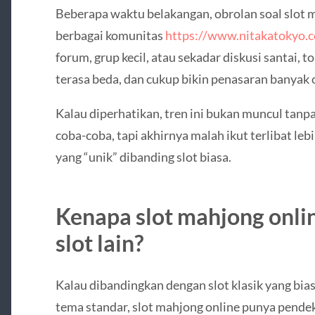
Beberapa waktu belakangan, obrolan soal slot 
berbagai komunitas
https://www.nitakatokyo.c
forum, grup kecil, atau sekadar diskusi santai
terasa beda, dan cukup bikin penasaran banyak 
Kalau diperhatikan, tren ini bukan muncul tanp
coba-coba, tapi akhirnya malah ikut terlibat le
yang “unik” dibanding slot biasa.
Kenapa slot mahjong onlin
slot lain?
Kalau dibandingkan dengan slot klasik yang bia
tema standar, slot mahjong online punya pendek