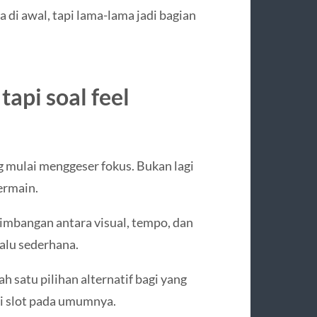
a di awal, tapi lama-lama jadi bagian
api soal feel
g mulai menggeser fokus. Bukan lagi
bermain.
imbangan antara visual, tempo, dan
rlalu sederhana.
h satu pilihan alternatif bagi yang
ri slot pada umumnya.