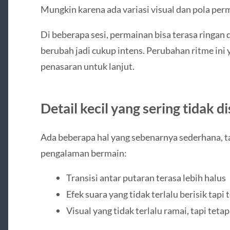
Mungkin karena ada variasi visual dan pola perma
Di beberapa sesi, permainan bisa terasa ringan d
berubah jadi cukup intens. Perubahan ritme ini
penasaran untuk lanjut.
Detail kecil yang sering tidak d
Ada beberapa hal yang sebenarnya sederhana, 
pengalaman bermain:
Transisi antar putaran terasa lebih halus
Efek suara yang tidak terlalu berisik ta
Visual yang tidak terlalu ramai, tapi teta