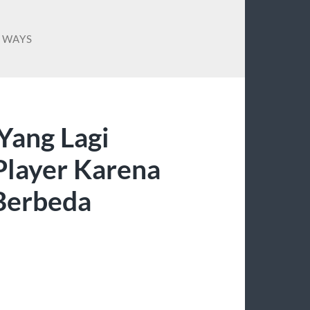
 WAYS
Yang Lagi
Player Karena
Berbeda