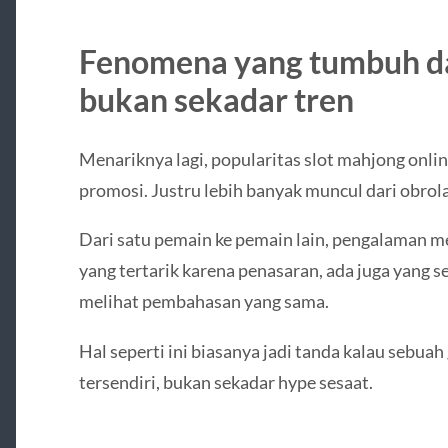
Fenomena yang tumbuh da
bukan sekadar tren
Menariknya lagi, popularitas slot mahjong onli
promosi. Justru lebih banyak muncul dari obrola
Dari satu pemain ke pemain lain, pengalaman m
yang tertarik karena penasaran, ada juga yang 
melihat pembahasan yang sama.
Hal seperti ini biasanya jadi tanda kalau sebu
tersendiri, bukan sekadar hype sesaat.