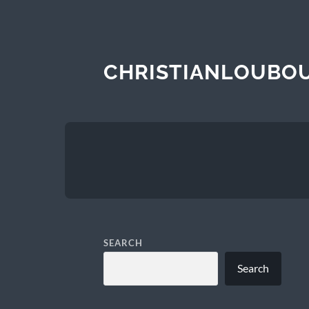
CHRISTIANLOUBO
SEARCH
Search