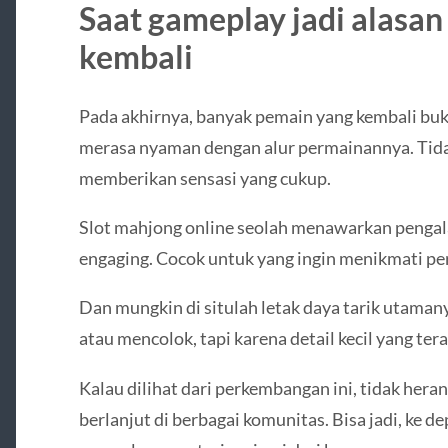
Saat gameplay jadi alasa
kembali
Pada akhirnya, banyak pemain yang kembali buka
merasa nyaman dengan alur permainannya. Tidak
memberikan sensasi yang cukup.
Slot mahjong online seolah menawarkan pengala
engaging. Cocok untuk yang ingin menikmati pe
Dan mungkin di situlah letak daya tarik utama
atau mencolok, tapi karena detail kecil yang ter
Kalau dilihat dari perkembangan ini, tidak her
berlanjut di berbagai komunitas. Bisa jadi, ke 