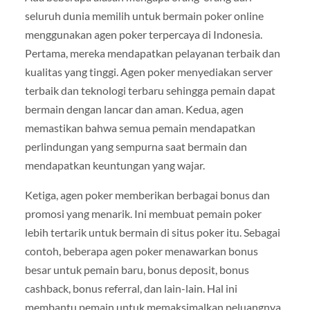
seluruh dunia memilih untuk bermain poker online
menggunakan agen poker terpercaya di Indonesia.
Pertama, mereka mendapatkan pelayanan terbaik dan
kualitas yang tinggi. Agen poker menyediakan server
terbaik dan teknologi terbaru sehingga pemain dapat
bermain dengan lancar dan aman. Kedua, agen
memastikan bahwa semua pemain mendapatkan
perlindungan yang sempurna saat bermain dan
mendapatkan keuntungan yang wajar.
Ketiga, agen poker memberikan berbagai bonus dan
promosi yang menarik. Ini membuat pemain poker
lebih tertarik untuk bermain di situs poker itu. Sebagai
contoh, beberapa agen poker menawarkan bonus
besar untuk pemain baru, bonus deposit, bonus
cashback, bonus referral, dan lain-lain. Hal ini
membantu pemain untuk memaksimalkan peluangnya