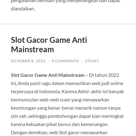
pengalaman bermain yang menyenangkan dan dapat
diandalkan.
Slot Gacor Game Anti
Mainstream
OCTOBER 8, 2023
/
0 COMMENTS
/
STICKY
Slot Gacor Game Anti Mainstream –
Di tahun 2022
ini, Anda pasti ragu dalam memastikan web judi online
terpercaya di Indonesia. Karena Akhir-akhir ini banyak
bermunculan web-web scam yang menawarkan
keuntungan yang benar-benar menarik namun tanpa
izin sah, sehingga pembohongan dapat kian meningkat
karena kekuatan pikat bonus dan kemenangan.
Dengan demikian, web Slot gacor menawarkan