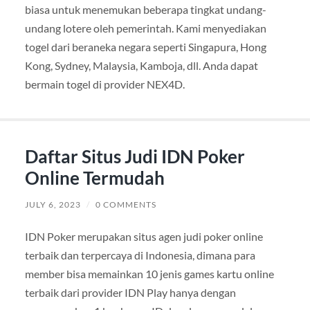
biasa untuk menemukan beberapa tingkat undang-
undang lotere oleh pemerintah. Kami menyediakan
togel dari beraneka negara seperti Singapura, Hong
Kong, Sydney, Malaysia, Kamboja, dll. Anda dapat
bermain togel di provider NEX4D.
Daftar Situs Judi IDN Poker
Online Termudah
JULY 6, 2023
/
0 COMMENTS
IDN Poker merupakan situs agen judi poker online
terbaik dan terpercaya di Indonesia, dimana para
member bisa memainkan 10 jenis games kartu online
terbaik dari provider IDN Play hanya dengan