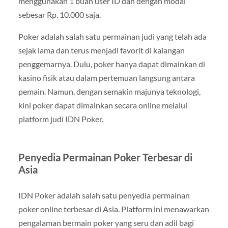
menggunakan 1 buah user ID dan dengan modal
sebesar Rp. 10.000 saja.
Poker adalah salah satu permainan judi yang telah ada
sejak lama dan terus menjadi favorit di kalangan
penggemarnya. Dulu, poker hanya dapat dimainkan di
kasino fisik atau dalam pertemuan langsung antara
pemain. Namun, dengan semakin majunya teknologi,
kini poker dapat dimainkan secara online melalui
platform judi IDN Poker.
Penyedia Permainan Poker Terbesar di
Asia
IDN Poker adalah salah satu penyedia permainan
poker online terbesar di Asia. Platform ini menawarkan
pengalaman bermain poker yang seru dan adil bagi