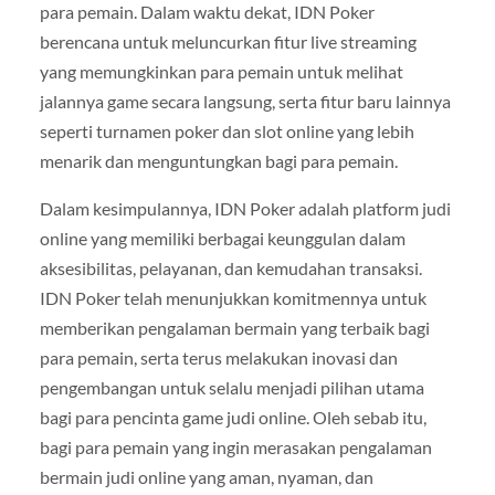
para pemain. Dalam waktu dekat, IDN Poker
berencana untuk meluncurkan fitur live streaming
yang memungkinkan para pemain untuk melihat
jalannya game secara langsung, serta fitur baru lainnya
seperti turnamen poker dan slot online yang lebih
menarik dan menguntungkan bagi para pemain.
Dalam kesimpulannya, IDN Poker adalah platform judi
online yang memiliki berbagai keunggulan dalam
aksesibilitas, pelayanan, dan kemudahan transaksi.
IDN Poker telah menunjukkan komitmennya untuk
memberikan pengalaman bermain yang terbaik bagi
para pemain, serta terus melakukan inovasi dan
pengembangan untuk selalu menjadi pilihan utama
bagi para pencinta game judi online. Oleh sebab itu,
bagi para pemain yang ingin merasakan pengalaman
bermain judi online yang aman, nyaman, dan