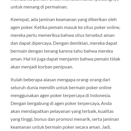
untuk menang di permainan.
Keempat, ada jaminan keamanan yang diberikan oleh
agen poker. Ketika pemain masuk ke situs poker online,
mereka perlu memeriksa bahwa situs tersebut aman
dan dapat dipercaya. Dengan demikian, mereka dapat
bermain dengan tenang karena tahu bahwa mereka
aman. Hal ini juga dapat menjamin bahwa pemain tidak
akan menjadi korban penipuan.
Itulah beberapa alasan mengapa orang-orang dari
seluruh dunia memilih untuk bermain poker online
menggunakan agen poker terpercaya di Indonesia.
Dengan bergabung di agen poker terpercaya, Anda
akan mendapatkan pelayanan yang terbaik, kualitas
yang tinggi, bonus dan promosi menarik, serta jaminan
keamanan untuk bermain poker secara aman. Jadi,