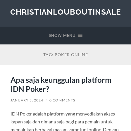
CHRISTIANLOUBOUTINSALE
SHOW MENU
TAG:
POKER ONLINE
Apa saja keunggulan platform
IDN Poker?
JANUARY 5, 2024
/
0 COMMENTS
IDN Poker adalah platform yang menyediakan akses
kapan saja dan dimana saja bagi para pemain untuk
memainkan berbagai macam game judi online. Dengan