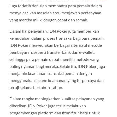
juga terlatih dan siap membantu para pemain dalam
menyelesaikan masalah atau menjawab pertanyaan
yang mereka miliki dengan cepat dan ramah.
Dalam hal pelayanan, IDN Poker juga memberikan
kemudahan dalam proses transaksi bagi para pemain.
IDN Poker menyediakan berbagai alternatif metode
pembayaran, seperti transfer bank dan e-wallet,
sehingga para pemain dapat memilih metode yang
paling nyaman bagi mereka. Selain itu, IDN Poker juga
menjamin keamanan transaksi pemain dengan
menggunakan sistem keamanan yang terpercaya dan
teruji selama bertahun-tahun.
Dalam rangka meningkatkan kualitas pelayanan yang
diberikan, IDN Poker juga terus melakukan
pengembangan platform dan fitur-fitur baru untuk