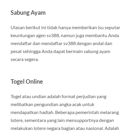
Sabung Ayam
Ulasan berikut ini tidak hanya memberikan isu seputar
keuntungan agen sv388, namun juga membantu Anda
mendaftar dan mendaftar sv388 dengan andal dan
pesat sehingga Anda dapat bermain sabung ayam
secara segera.
Togel Online
Togel atau undian adalah format perjudian yang
melibatkan pengundian angka acak untuk
mendapatkan hadiah. Beberapa pemerintah melarang
lotere, sementara yang lain mensupportnya dengan
melakukan lotere negara bagian atau nasional. Adalah