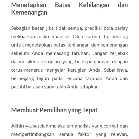
Menetapkan Batas Kehilangan dan
Kemenangan
Sebagian besar, jika tidak semua, prediksi bola parlay
melibatkan risiko finansial. Oleh karena itu, penting
untuk menetapkan batas kehilangan dan kemenangan
sebelum Anda memasang taruhan. Jangan terjebak
dalam siklus kerugian yang berkepanjangan dengan
terus-menerus mengejar kerugian Anda. Sebaliknya,
berpegang teguh pada rencana taruhan Anda dan
patuhi batasan yang telah Anda tetapkan.
Membuat Pemilihan yang Tepat
Akhirnya, setelah melakukan analisis yang cermat dan
mempertimbangkan semua faktor yang relevan,