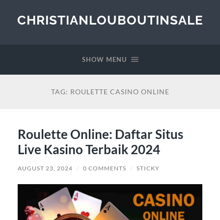
CHRISTIANLOUBOUTINSALE
SHOW MENU
TAG:
ROULETTE CASINO ONLINE
Roulette Online: Daftar Situs
Live Kasino Terbaik 2024
AUGUST 23, 2024
/
0 COMMENTS
/
STICKY