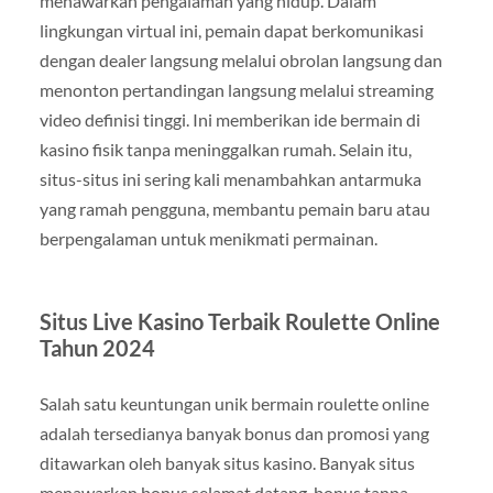
menawarkan pengalaman yang hidup. Dalam
lingkungan virtual ini, pemain dapat berkomunikasi
dengan dealer langsung melalui obrolan langsung dan
menonton pertandingan langsung melalui streaming
video definisi tinggi. Ini memberikan ide bermain di
kasino fisik tanpa meninggalkan rumah. Selain itu,
situs-situs ini sering kali menambahkan antarmuka
yang ramah pengguna, membantu pemain baru atau
berpengalaman untuk menikmati permainan.
Situs Live Kasino Terbaik Roulette Online
Tahun 2024
Salah satu keuntungan unik bermain roulette online
adalah tersedianya banyak bonus dan promosi yang
ditawarkan oleh banyak situs kasino. Banyak situs
menawarkan bonus selamat datang, bonus tanpa