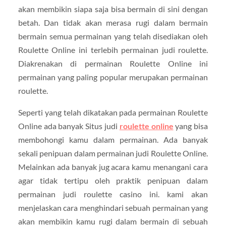
akan membikin siapa saja bisa bermain di sini dengan
betah. Dan tidak akan merasa rugi dalam bermain
bermain semua permainan yang telah disediakan oleh
Roulette Online ini terlebih permainan judi roulette.
Diakrenakan di permainan Roulette Online ini
permainan yang paling popular merupakan permainan
roulette.
Seperti yang telah dikatakan pada permainan Roulette
Online ada banyak Situs judi
roulette online
yang bisa
membohongi kamu dalam permainan. Ada banyak
sekali penipuan dalam permainan judi Roulette Online.
Melainkan ada banyak jug acara kamu menangani cara
agar tidak tertipu oleh praktik penipuan dalam
permainan judi roulette casino ini. kami akan
menjelaskan cara menghindari sebuah permainan yang
akan membikin kamu rugi dalam bermain di sebuah