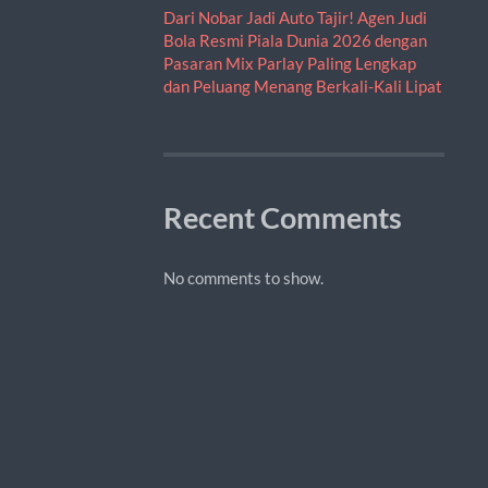
Dari Nobar Jadi Auto Tajir! Agen Judi
Bola Resmi Piala Dunia 2026 dengan
Pasaran Mix Parlay Paling Lengkap
dan Peluang Menang Berkali-Kali Lipat
Recent Comments
No comments to show.