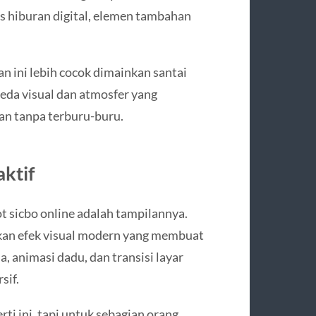
s hiburan digital, elemen tambahan
ini lebih cocok dimainkan santai
jeda visual dan atmosfer yang
n tanpa terburu-buru.
aktif
ot sicbo online adalah tampilannya.
n efek visual modern yang membuat
, animasi dadu, dan transisi layar
sif.
i ini, tapi untuk sebagian orang,