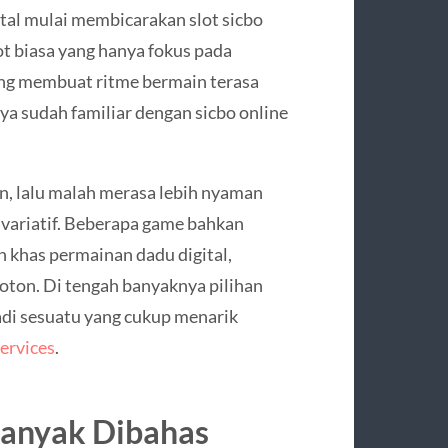
tal mulai membicarakan slot sicbo
t biasa yang hanya fokus pada
ng membuat ritme bermain terasa
ya sudah familiar dengan sicbo online
n, lalu malah merasa lebih nyaman
 variatif. Beberapa game bahkan
khas permainan dadu digital,
oton. Di tengah banyaknya pilihan
jadi sesuatu yang cukup menarik
ervices
.
Banyak Dibahas