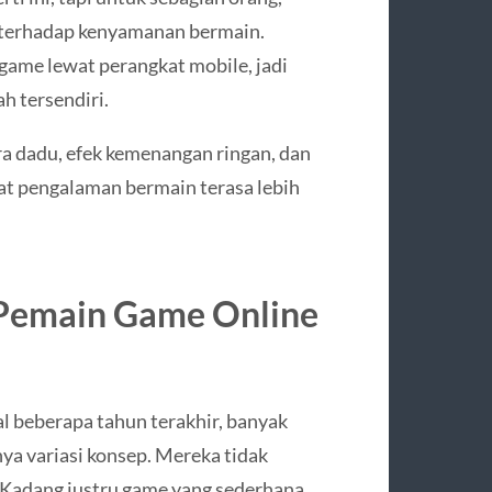
 terhadap kenyamanan bermain.
ame lewat perangkat mobile, jadi
ah tersendiri.
ara dadu, efek kemenangan ringan, dan
at pengalaman bermain terasa lebih
 Pemain Game Online
l beberapa tahun terakhir, banyak
ya variasi konsep. Mereka tidak
 Kadang justru game yang sederhana