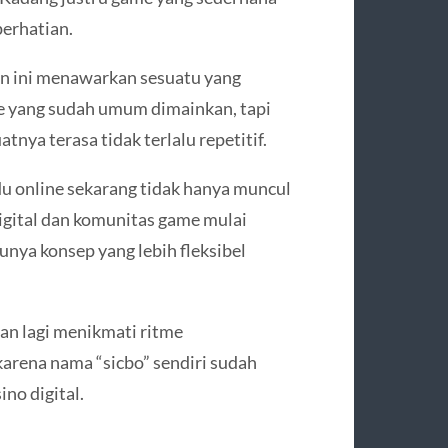
perhatian.
an ini menawarkan sesuatu yang
ine yang sudah umum dimainkan, tapi
ya terasa tidak terlalu repetitif.
u online sekarang tidak hanya muncul
igital dan komunitas game mulai
nya konsep yang lebih fleksibel
an lagi menikmati ritme
arena nama “sicbo” sendiri sudah
no digital.