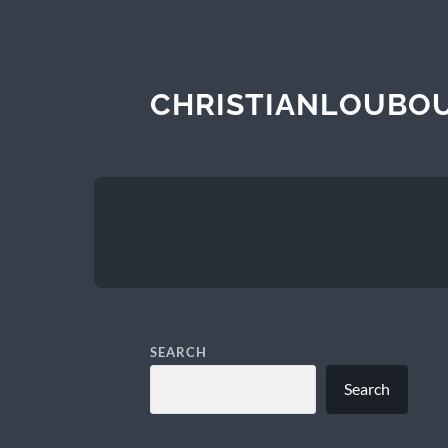
CHRISTIANLOUBO
SEARCH
Search