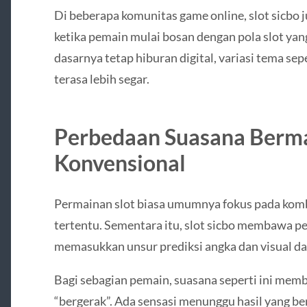
Di beberapa komunitas game online, slot sicbo j
ketika pemain mulai bosan dengan pola slot yan
dasarnya tetap hiburan digital, variasi tema se
terasa lebih segar.
Perbedaan Suasana Berma
Konvensional
Permainan slot biasa umumnya fokus pada kombi
tertentu. Sementara itu, slot sicbo membawa 
memasukkan unsur prediksi angka dan visual dad
Bagi sebagian pemain, suasana seperti ini mem
“bergerak”. Ada sensasi menunggu hasil yang b