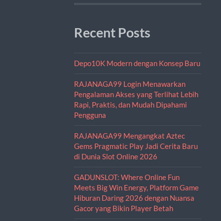
Recent Posts
Depo10K Modern dengan Konsep Baru
RAJANAGA99 Login Menawarkan
Pengalaman Akses yang Terlihat Lebih
Rapi, Praktis, dan Mudah Dipahami
Pengguna
RAJANAGA99 Mengangkat Aztec
Gems Pragmatic Play Jadi Cerita Baru
di Dunia Slot Online 2026
GADUNSLOT: Where Online Fun
Meets Big Win Energy, Platform Game
Hiburan Daring 2026 dengan Nuansa
Gacor yang Bikin Player Betah