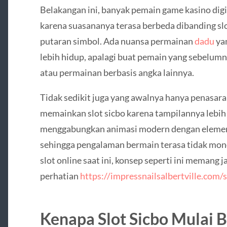
Belakangan ini, banyak pemain game kasino digi
karena suasananya terasa berbeda dibanding slo
putaran simbol. Ada nuansa permainan
dadu
ya
lebih hidup, apalagi buat pemain yang sebelumn
atau permainan berbasis angka lainnya.
Tidak sedikit juga yang awalnya hanya penasara
memainkan slot sicbo karena tampilannya lebih
menggabungkan animasi modern dengan elemen 
sehingga pengalaman bermain terasa tidak mon
slot online saat ini, konsep seperti ini memang 
perhatian
https://impressnailsalbertville.com/s
Kenapa Slot Sicbo Mulai 