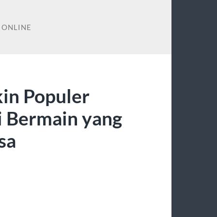
 ONLINE
kin Populer
i Bermain yang
sa