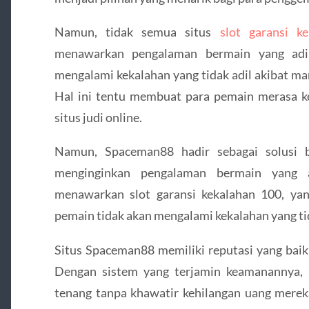
Namun, tidak semua situs
slot garansi k
menawarkan pengalaman bermain yang adi
mengalami kekalahan yang tidak adil akibat man
Hal ini tentu membuat para pemain merasa ke
situs judi online.
Namun, Spaceman88 hadir sebagai solusi b
menginginkan pengalaman bermain yang a
menawarkan slot garansi kekalahan 100, y
pemain tidak akan mengalami kekalahan yang tida
Situs Spaceman88 memiliki reputasi yang baik 
Dengan sistem yang terjamin keamanannya,
tenang tanpa khawatir kehilangan uang merek