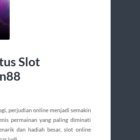
tus Slot
an88
gi, perjudian online menjadi semakin
enis permainan yang paling diminati
narik dan hadiah besar, slot online
ar judi.