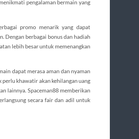
 menikmati pengalaman bermain yang
erbagai promo menarik yang dapat
. Dengan berbagai bonus dan hadiah
patan lebih besar untuk memenangkan
emain dapat merasa aman dan nyaman
k perlu khawatir akan kehilangan uang
ngan lainnya. Spaceman88 memberikan
erlangsung secara fair dan adil untuk