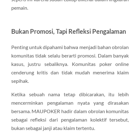
pemain.
Bukan Promosi, Tapi Refleksi Pengalaman
Penting untuk dipahami bahwa menjadi bahan obrolan
komunitas tidak selalu berarti promosi. Dalam banyak
kasus, justru sebaliknya. Komunitas poker online
cenderung kritis dan tidak mudah menerima klaim
sepihak.
Ketika sebuah nama tetap dibicarakan, itu lebih
mencerminkan pengalaman nyata yang dirasakan
bersama. MAUPOKER hadir dalam obrolan komunitas
sebagai refleksi dari pengalaman kolektif tersebut,
bukan sebagai janji atau klaim tertentu.