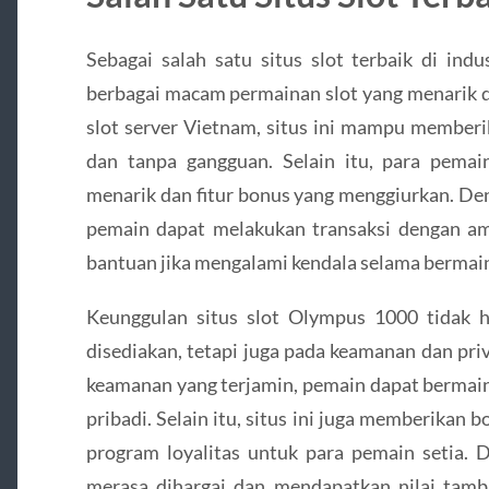
Sebagai salah satu situs slot terbaik di in
berbagai macam permainan slot yang menarik
slot server Vietnam, situs ini mampu member
dan tanpa gangguan. Selain itu, para pemai
menarik dan fitur bonus yang menggiurkan. De
pemain dapat melakukan transaksi dengan a
bantuan jika mengalami kendala selama bermai
Keunggulan situs slot Olympus 1000 tidak 
disediakan, tetapi juga pada keamanan dan pri
keamanan yang terjamin, pemain dapat bermain
pribadi. Selain itu, situs ini juga memberikan
program loyalitas untuk para pemain setia. 
merasa dihargai dan mendapatkan nilai tamb