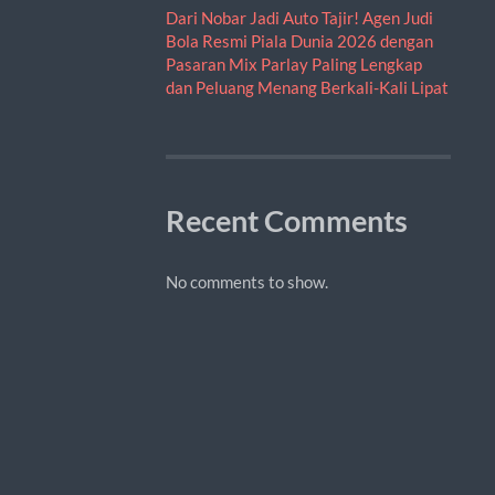
Dari Nobar Jadi Auto Tajir! Agen Judi
Bola Resmi Piala Dunia 2026 dengan
Pasaran Mix Parlay Paling Lengkap
dan Peluang Menang Berkali-Kali Lipat
Recent Comments
No comments to show.