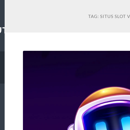
TAG:
SITUS SLOT
UTINSALE