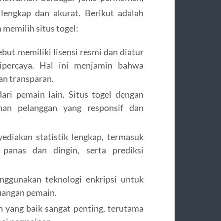
 lengkap dan akurat. Berikut adalah
 memilih situs togel:
sebut memiliki lisensi resmi dan diatur
dipercaya. Hal ini menjamin bahwa
an transparan.
dari pemain lain. Situs togel dengan
anan pelanggan yang responsif dan
yediakan statistik lengkap, termasuk
panas dan dingin, serta prediksi
enggunakan teknologi enkripsi untuk
euangan pemain.
n yang baik sangat penting, terutama