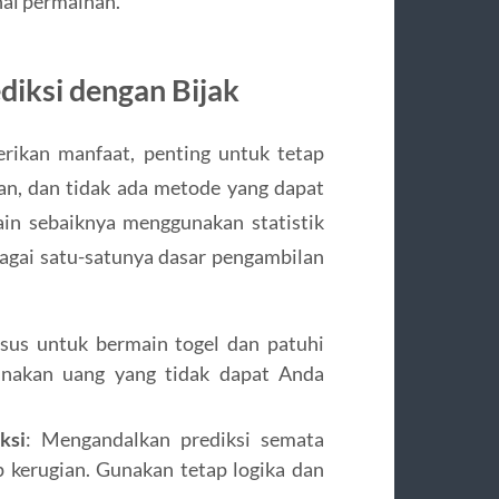
nai permainan.
diksi dengan Bijak
rikan manfaat, penting untuk tetap
dian, dan tidak ada metode yang dapat
in sebaiknya menggunakan statistik
bagai satu-satunya dasar pengambilan
sus untuk bermain togel dan patuhi
unakan uang yang tidak dapat Anda
ksi
: Mengandalkan prediksi semata
kerugian. Gunakan tetap logika dan