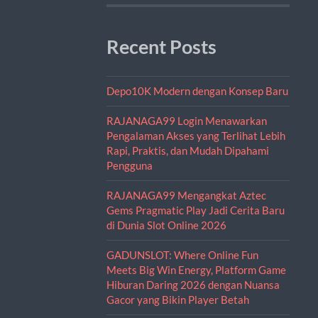
Recent Posts
Depo10K Modern dengan Konsep Baru
RAJANAGA99 Login Menawarkan
Pengalaman Akses yang Terlihat Lebih
Rapi, Praktis, dan Mudah Dipahami
Pengguna
RAJANAGA99 Mengangkat Aztec
Gems Pragmatic Play Jadi Cerita Baru
di Dunia Slot Online 2026
GADUNSLOT: Where Online Fun
Meets Big Win Energy, Platform Game
Hiburan Daring 2026 dengan Nuansa
Gacor yang Bikin Player Betah