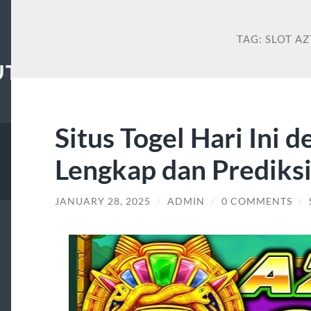
TAG:
SLOT A
UTINSALE
Situs Togel Hari Ini d
Lengkap dan Prediksi
JANUARY 28, 2025
/
ADMIN
/
0 COMMENTS
/