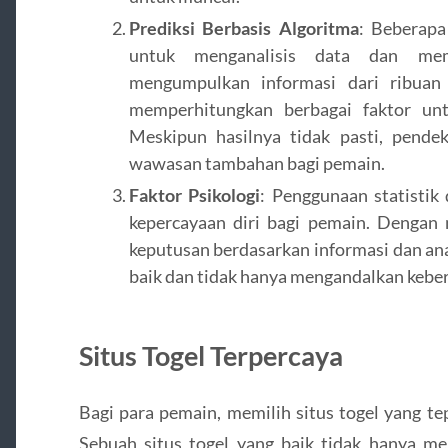
Prediksi Berbasis Algoritma
: Beberapa
untuk menganalisis data dan memb
mengumpulkan informasi dari ribuan
memperhitungkan berbagai faktor unt
Meskipun hasilnya tidak pasti, pend
wawasan tambahan bagi pemain.
Faktor Psikologi
: Penggunaan statistik
kepercayaan diri bagi pemain. Deng
keputusan berdasarkan informasi dan ana
baik dan tidak hanya mengandalkan kebe
Situs Togel Terpercaya
Bagi para pemain, memilih situs togel yang te
Sebuah situs togel yang baik tidak hanya me