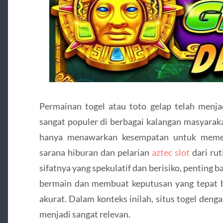
Permainan togel atau toto gelap telah menja
sangat populer di berbagai kalangan masyaraka
hanya menawarkan kesempatan untuk memen
sarana hiburan dan pelarian
aztec slot
dari rut
sifatnya yang spekulatif dan berisiko, penting
bermain dan membuat keputusan yang tepat b
akurat. Dalam konteks inilah, situs togel denga
menjadi sangat relevan.