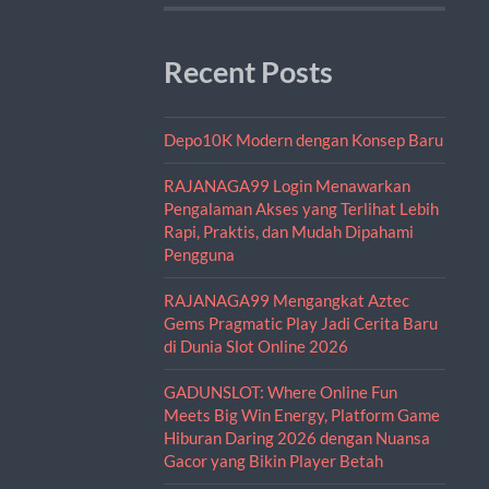
Recent Posts
Depo10K Modern dengan Konsep Baru
RAJANAGA99 Login Menawarkan
Pengalaman Akses yang Terlihat Lebih
Rapi, Praktis, dan Mudah Dipahami
Pengguna
RAJANAGA99 Mengangkat Aztec
Gems Pragmatic Play Jadi Cerita Baru
di Dunia Slot Online 2026
GADUNSLOT: Where Online Fun
Meets Big Win Energy, Platform Game
Hiburan Daring 2026 dengan Nuansa
Gacor yang Bikin Player Betah