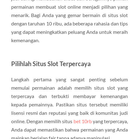
permainan membuat slot online menjadi pilihan yang
menarik. Bagi Anda yang gemar bermain di situs slot
dengan taruhan 10 ribu, ada beberapa rahasia dan tips
yang dapat meningkatkan peluang Anda untuk meraih
kemenangan.
Pilihlah Situs Slot Terpercaya
Langkah pertama yang sangat penting sebelum
memulai permainan adalah memilih situs slot yang
terpercaya dan terbukti membayar kemenangan
kepada pemainnya. Pastikan situs tersebut memiliki
lisensi resmi dan reputasi yang baik di komunitas judi
online. Dengan memilih situs
bet 10rb
yang terpercaya,
Anda dapat memastikan bahwa permainan yang Anda
mainkan berjalan fair tanpa adanya manipulasi.