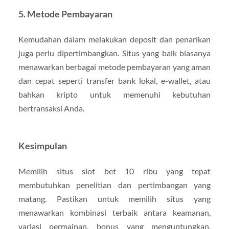
5. Metode Pembayaran
Kemudahan dalam melakukan deposit dan penarikan
juga perlu dipertimbangkan. Situs yang baik biasanya
menawarkan berbagai metode pembayaran yang aman
dan cepat seperti transfer bank lokal, e-wallet, atau
bahkan kripto untuk memenuhi kebutuhan
bertransaksi Anda.
Kesimpulan
Memilih situs slot bet 10 ribu yang tepat
membutuhkan penelitian dan pertimbangan yang
matang. Pastikan untuk memilih situs yang
menawarkan kombinasi terbaik antara keamanan,
variasi permainan, bonus yang menguntungkan,