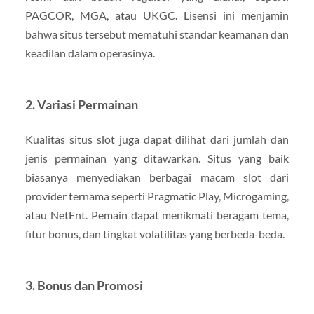
PAGCOR, MGA, atau UKGC. Lisensi ini menjamin
bahwa situs tersebut mematuhi standar keamanan dan
keadilan dalam operasinya.
2. Variasi Permainan
Kualitas situs slot juga dapat dilihat dari jumlah dan
jenis permainan yang ditawarkan. Situs yang baik
biasanya menyediakan berbagai macam slot dari
provider ternama seperti Pragmatic Play, Microgaming,
atau NetEnt. Pemain dapat menikmati beragam tema,
fitur bonus, dan tingkat volatilitas yang berbeda-beda.
3. Bonus dan Promosi