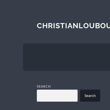
CHRISTIANLOUBO
SEARCH
Search