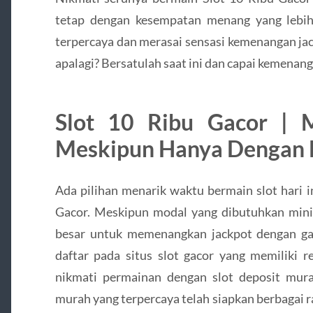
tetap dengan kesempatan menang yang lebih b
terpercaya dan merasai sensasi kemenangan ja
apalagi? Bersatulah saat ini dan capai kemenan
Slot 10 Ribu Gacor | 
Meskipun Hanya Dengan 
Ada pilihan menarik waktu bermain slot hari 
Gacor. Meskipun modal yang dibutuhkan min
besar untuk memenangkan jackpot dengan ga
daftar pada situs slot gacor yang memiliki r
nikmati permainan dengan slot deposit murah
murah yang terpercaya telah siapkan berbagai 