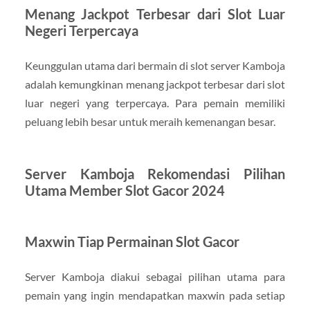
Menang Jackpot Terbesar dari Slot Luar
Negeri Terpercaya
Keunggulan utama dari bermain di slot server Kamboja
adalah kemungkinan menang jackpot terbesar dari slot
luar negeri yang terpercaya. Para pemain memiliki
peluang lebih besar untuk meraih kemenangan besar.
Server Kamboja Rekomendasi Pilihan
Utama Member Slot Gacor 2024
Maxwin Tiap Permainan Slot Gacor
Server Kamboja diakui sebagai pilihan utama para
pemain yang ingin mendapatkan maxwin pada setiap