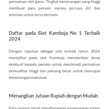
permainan slot gacor. Tingkat kemenangan yang tinggi
membuat para pemain merasa percaya diri dan
antusias untuk terus bermain.
Daftar pada Slot Kamboja No 1 Terbaik
2024
Dengan reputasi sebagai slot terbaik tahun 2024,
mendaftar pada slot Kamboja memberikan akses
eksklusif kepada pemain untuk menikmati permainan
berkualitas tinggi dan peluang besar untuk mencapai
kemenangan maksimal.
Menangkan Jutaan Rupiah dengan Mudah
Para pemain dapat mengharapkan kemenangan jutaan