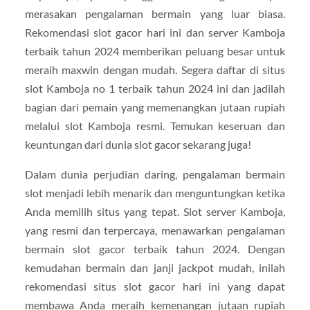
merasakan pengalaman bermain yang luar biasa.
Rekomendasi slot gacor hari ini dan server Kamboja
terbaik tahun 2024 memberikan peluang besar untuk
meraih maxwin dengan mudah. Segera daftar di situs
slot Kamboja no 1 terbaik tahun 2024 ini dan jadilah
bagian dari pemain yang memenangkan jutaan rupiah
melalui slot Kamboja resmi. Temukan keseruan dan
keuntungan dari dunia slot gacor sekarang juga!
Dalam dunia perjudian daring, pengalaman bermain
slot menjadi lebih menarik dan menguntungkan ketika
Anda memilih situs yang tepat. Slot server Kamboja,
yang resmi dan terpercaya, menawarkan pengalaman
bermain slot gacor terbaik tahun 2024. Dengan
kemudahan bermain dan janji jackpot mudah, inilah
rekomendasi situs slot gacor hari ini yang dapat
membawa Anda meraih kemenangan jutaan rupiah