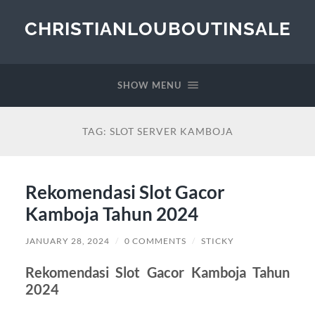
CHRISTIANLOUBOUTINSALE
SHOW MENU
TAG:
SLOT SERVER KAMBOJA
Rekomendasi Slot Gacor
Kamboja Tahun 2024
JANUARY 28, 2024
/
0 COMMENTS
/
STICKY
Rekomendasi Slot Gacor Kamboja Tahun
2024