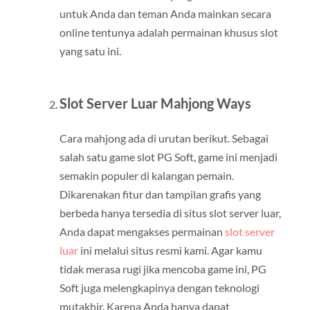
untuk Anda dan teman Anda mainkan secara
online tentunya adalah permainan khusus slot
yang satu ini.
Slot Server Luar Mahjong Ways
Cara mahjong ada di urutan berikut. Sebagai
salah satu game slot PG Soft, game ini menjadi
semakin populer di kalangan pemain.
Dikarenakan fitur dan tampilan grafis yang
berbeda hanya tersedia di situs slot server luar,
Anda dapat mengakses permainan
slot server
luar
ini melalui situs resmi kami. Agar kamu
tidak merasa rugi jika mencoba game ini, PG
Soft juga melengkapinya dengan teknologi
mutakhir. Karena Anda hanya dapat