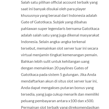
Salah satu pilihan official account terbaik yang
saat ini banyak disukai oleh para player
khususnya yang berasal dari Indonesia adalah
Gate of Gatotkaca. Subjek yang dibahas
pahlawan super legendaris bernama Gatotkaca
adalah salah satu yang juga dikenal masyarakat
Indonesia. Selain angka-angka terkenal
tersebut, memainkan slot server luar ini secara
virtual menjamin tingkat kemenangan pemain.
Bahkan lebih sulit untuk kehilangan uang
dengan memainkan 20 paylines Gates of
Gatotkaca pada sistem 5 gulungan. Jika Anda
mendaftarkan akun di situs slot server luar ini,
Anda dapat mengakses putaran bonus yang
tersedia, yang juga cukup menarik dan memiliki
peluang pembayaran antara x100 dan x500.
Permainan slot terbaik yang direkomendasikan