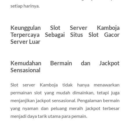
setiap harinya.
Keunggulan Slot Server Kamboja
Terpercaya Sebagai Situs Slot Gacor
Server Luar
Kemudahan Bermain dan Jackpot
Sensasional
Slot server Kamboja tidak hanya menawarkan
permainan slot yang mudah dimainkan, tetapi juga
menjanjikan jackpot sensasional. Pengalaman bermain
yang nyaman dan peluang meraih jackpot terbesar
menjadi daya tarik utama para pemain.