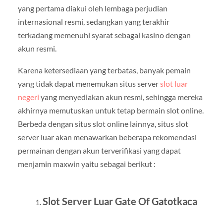
yang pertama diakui oleh lembaga perjudian
internasional resmi, sedangkan yang terakhir
terkadang memenuhi syarat sebagai kasino dengan
akun resmi.
Karena ketersediaan yang terbatas, banyak pemain
yang tidak dapat menemukan situs server
slot luar
negeri
yang menyediakan akun resmi, sehingga mereka
akhirnya memutuskan untuk tetap bermain slot online.
Berbeda dengan situs slot online lainnya, situs slot
server luar akan menawarkan beberapa rekomendasi
permainan dengan akun terverifikasi yang dapat
menjamin maxwin yaitu sebagai berikut :
Slot Server Luar Gate Of Gatotkaca