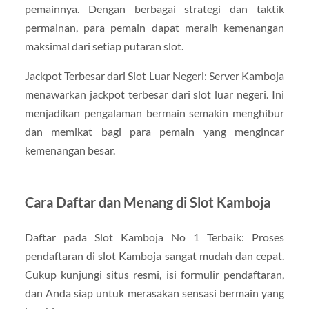
pemainnya. Dengan berbagai strategi dan taktik
permainan, para pemain dapat meraih kemenangan
maksimal dari setiap putaran slot.
Jackpot Terbesar dari Slot Luar Negeri: Server Kamboja
menawarkan jackpot terbesar dari slot luar negeri. Ini
menjadikan pengalaman bermain semakin menghibur
dan memikat bagi para pemain yang mengincar
kemenangan besar.
Cara Daftar dan Menang di Slot Kamboja
Daftar pada Slot Kamboja No 1 Terbaik: Proses
pendaftaran di slot Kamboja sangat mudah dan cepat.
Cukup kunjungi situs resmi, isi formulir pendaftaran,
dan Anda siap untuk merasakan sensasi bermain yang