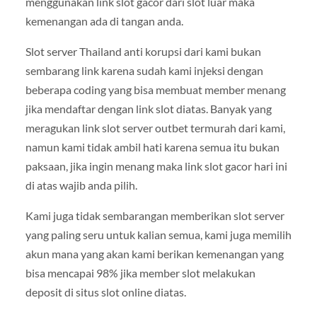
menggunakan link slot gacor dari slot luar maka
kemenangan ada di tangan anda.
Slot server Thailand anti korupsi dari kami bukan
sembarang link karena sudah kami injeksi dengan
beberapa coding yang bisa membuat member menang
jika mendaftar dengan link slot diatas. Banyak yang
meragukan link slot server outbet termurah dari kami,
namun kami tidak ambil hati karena semua itu bukan
paksaan, jika ingin menang maka link slot gacor hari ini
di atas wajib anda pilih.
Kami juga tidak sembarangan memberikan slot server
yang paling seru untuk kalian semua, kami juga memilih
akun mana yang akan kami berikan kemenangan yang
bisa mencapai 98% jika member slot melakukan
deposit di situs slot online diatas.