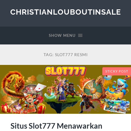
CHRISTIANLOUBOUTINSALE
SHOW MENU
TAG:
SLOT777 RESMI
STICKY POST
Situs Slot777 Menawarkan