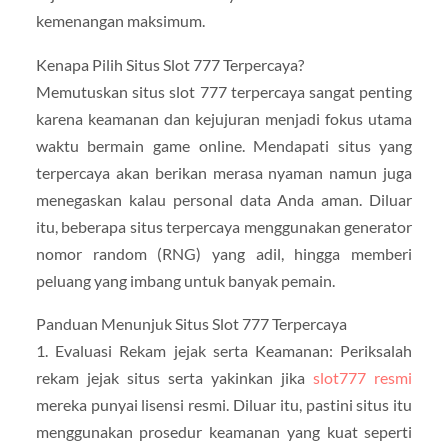
kemenangan maksimum.
Kenapa Pilih Situs Slot 777 Terpercaya?
Memutuskan situs slot 777 terpercaya sangat penting
karena keamanan dan kejujuran menjadi fokus utama
waktu bermain game online. Mendapati situs yang
terpercaya akan berikan merasa nyaman namun juga
menegaskan kalau personal data Anda aman. Diluar
itu, beberapa situs terpercaya menggunakan generator
nomor random (RNG) yang adil, hingga memberi
peluang yang imbang untuk banyak pemain.
Panduan Menunjuk Situs Slot 777 Terpercaya
1. Evaluasi Rekam jejak serta Keamanan: Periksalah
rekam jejak situs serta yakinkan jika
slot777 resmi
mereka punyai lisensi resmi. Diluar itu, pastini situs itu
menggunakan prosedur keamanan yang kuat seperti