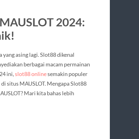
di MAUSLOT 2024:
ik!
 yang asing lagi. Slot88 dikenal
menyediakan berbagai macam permainan
4 ini,
slot88 online
semakin populer
ya di situs MAUSLOT. Mengapa Slot88
 MAUSLOT? Mari kita bahas lebih