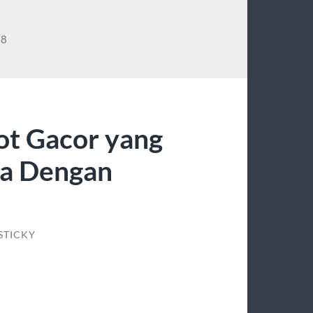
88
ot Gacor yang
da Dengan
STICKY