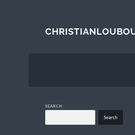
CHRISTIANLOUBO
SEARCH
Search