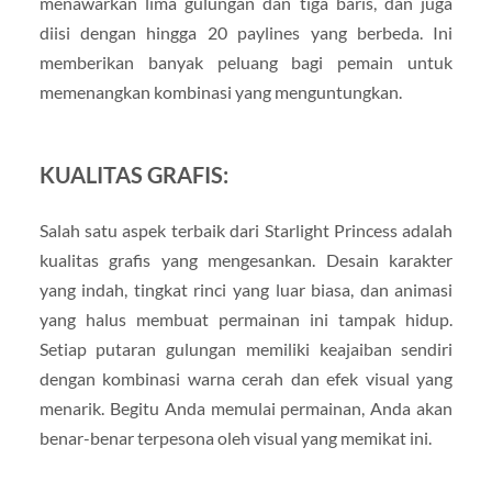
menawarkan lima gulungan dan tiga baris, dan juga
diisi dengan hingga 20 paylines yang berbeda. Ini
memberikan banyak peluang bagi pemain untuk
memenangkan kombinasi yang menguntungkan.
KUALITAS GRAFIS:
Salah satu aspek terbaik dari Starlight Princess adalah
kualitas grafis yang mengesankan. Desain karakter
yang indah, tingkat rinci yang luar biasa, dan animasi
yang halus membuat permainan ini tampak hidup.
Setiap putaran gulungan memiliki keajaiban sendiri
dengan kombinasi warna cerah dan efek visual yang
menarik. Begitu Anda memulai permainan, Anda akan
benar-benar terpesona oleh visual yang memikat ini.