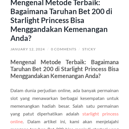
Mengenal Metode Terbaik:
Bagaimana Taruhan Bet 200 di
Starlight Princess Bisa
Menggandakan Kemenangan
Anda?
JANUARY 12, 2024
/
0 COMMENTS
/
STICKY
Mengenal Metode Terbaik: Bagaimana
Taruhan Bet 200 di Starlight Princess Bisa
Menggandakan Kemenangan Anda?
Dalam dunia perjudian online, ada banyak permainan
slot yang menawarkan berbagai kesempatan untuk
memenangkan hadiah besar. Salah satu permainan
yang patut diperhatikan adalah
starlight princess
online
. Dalam artikel ini, kami akan menjelajahi