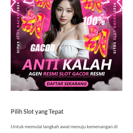
Pilih Slot yang Tepat
Untuk memulai langkah awal menuju kemenangan di