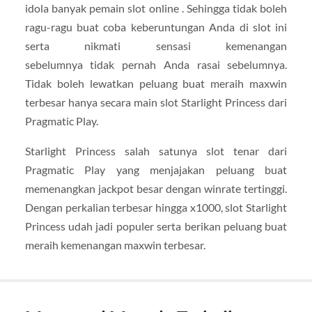
idola banyak pemain slot online . Sehingga tidak boleh
ragu-ragu buat coba keberuntungan Anda di slot ini
serta nikmati sensasi kemenangan
sebelumnya tidak pernah Anda rasai sebelumnya.
Tidak boleh lewatkan peluang buat meraih maxwin
terbesar hanya secara main slot Starlight Princess dari
Pragmatic Play.
Starlight Princess salah satunya slot tenar dari
Pragmatic Play yang menjajakan peluang buat
memenangkan jackpot besar dengan winrate tertinggi.
Dengan perkalian terbesar hingga x1000, slot Starlight
Princess udah jadi populer serta berikan peluang buat
meraih kemenangan maxwin terbesar.