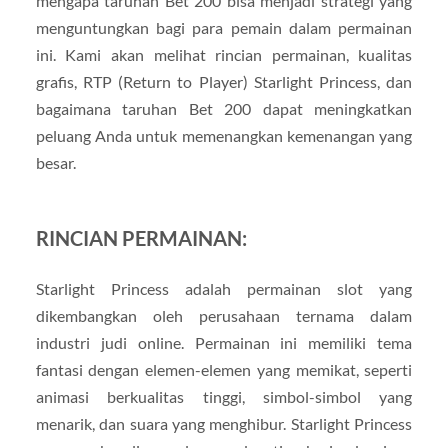
mengapa taruhan Bet 200 bisa menjadi strategi yang
menguntungkan bagi para pemain dalam permainan
ini. Kami akan melihat rincian permainan, kualitas
grafis, RTP (Return to Player) Starlight Princess, dan
bagaimana taruhan Bet 200 dapat meningkatkan
peluang Anda untuk memenangkan kemenangan yang
besar.
RINCIAN PERMAINAN:
Starlight Princess adalah permainan slot yang
dikembangkan oleh perusahaan ternama dalam
industri judi online. Permainan ini memiliki tema
fantasi dengan elemen-elemen yang memikat, seperti
animasi berkualitas tinggi, simbol-simbol yang
menarik, dan suara yang menghibur. Starlight Princess