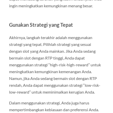
ingin meningkatkan kemungkinan menang besar.
Gunakan Strategi yang Tepat
Akhirnya, langkah terakhir adalah menggunakan
strategi yang tepat. Pilihlah strategi yang sesuai
dengan slot yang Anda mainkan. Jika Anda sedang
bermain slot dengan RTP tinggi, Anda dapat
menggunakan strategi “high-risk-high-reward” untuk
meningkatkan kemungkinan kemenangan Anda.
Namun, jika Anda sedang bermain slot dengan RTP
rendah, Anda dapat menggunakan strategi “low-risk-
low-reward” untuk meminimalkan kerugian Anda.
Dalam menggunakan strategi, Anda juga harus
mempertimbangkan kebiasaan dan preferensi Anda.