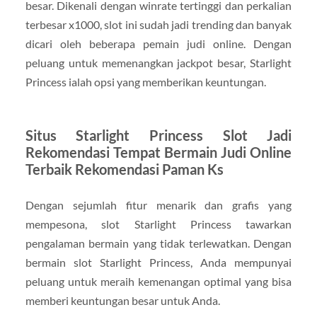
besar. Dikenali dengan winrate tertinggi dan perkalian
terbesar x1000, slot ini sudah jadi trending dan banyak
dicari oleh beberapa pemain judi online. Dengan
peluang untuk memenangkan jackpot besar, Starlight
Princess ialah opsi yang memberikan keuntungan.
Situs Starlight Princess Slot Jadi
Rekomendasi Tempat Bermain Judi Online
Terbaik Rekomendasi Paman Ks
Dengan sejumlah fitur menarik dan grafis yang
mempesona, slot Starlight Princess tawarkan
pengalaman bermain yang tidak terlewatkan. Dengan
bermain slot Starlight Princess, Anda mempunyai
peluang untuk meraih kemenangan optimal yang bisa
memberi keuntungan besar untuk Anda.