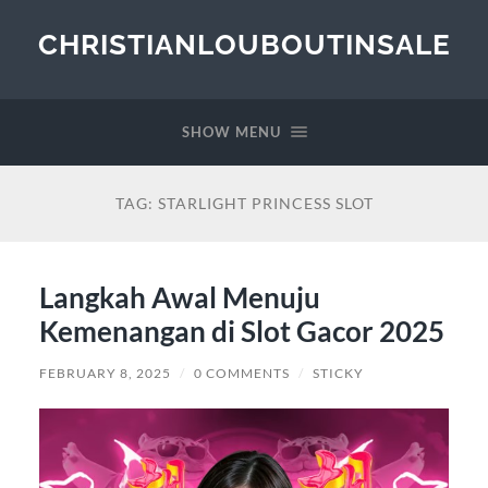
CHRISTIANLOUBOUTINSALE
SHOW MENU
TAG:
STARLIGHT PRINCESS SLOT
Langkah Awal Menuju
Kemenangan di Slot Gacor 2025
FEBRUARY 8, 2025
/
0 COMMENTS
/
STICKY