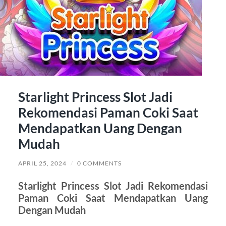
Starlight Princess Slot Jadi
Rekomendasi Paman Coki Saat
Mendapatkan Uang Dengan
Mudah
APRIL 25, 2024
/
0 COMMENTS
Starlight Princess Slot Jadi Rekomendasi
Paman Coki Saat Mendapatkan Uang
Dengan Mudah