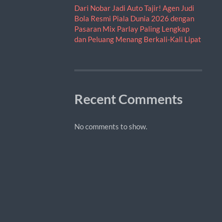
Dari Nobar Jadi Auto Tajir! Agen Judi
Bola Resmi Piala Dunia 2026 dengan
Pasaran Mix Parlay Paling Lengkap
dan Peluang Menang Berkali-Kali Lipat
Recent Comments
No comments to show.