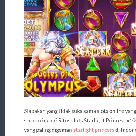
Siapakah yang tidak suka sama slots online ya
secara ringan? Situs slots Starlight Princess x1
yang paling digemari
starlight princess
di Indon