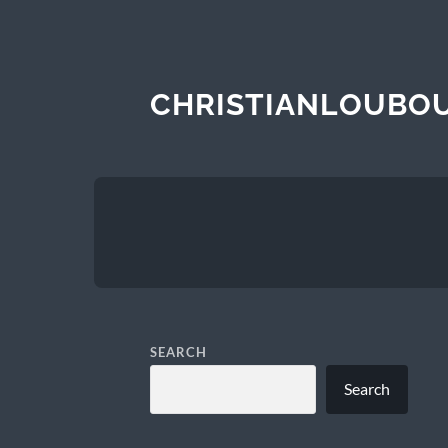
CHRISTIANLOUBO
SEARCH
Search