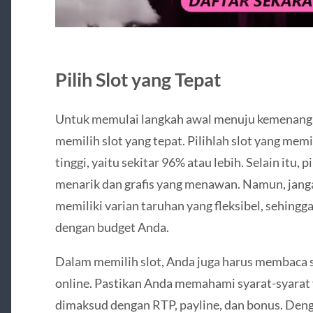
Pilih Slot yang Tepat
Untuk memulai langkah awal menuju kemenang
memilih slot yang tepat. Pilihlah slot yang memi
tinggi, yaitu sekitar 96% atau lebih. Selain itu, 
menarik dan grafis yang menawan. Namun, janga
memiliki varian taruhan yang fleksibel, sehing
dengan budget Anda.
Dalam memilih slot, Anda juga harus membaca sy
online. Pastikan Anda memahami syarat-syarat 
dimaksud dengan RTP, payline, dan bonus. Den