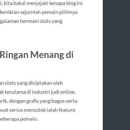
, kita bakal menjajaki kenapa blog ini
 demikian sejumlah pemain pilihnya
ngalaman bermain slots yang
 Ringan Menang di
n slots yang diciptakan oleh
k terutama di industri judi online.
ik, dengan grafis yang bagus serta
at serius mencolok ialah feature
beberapa pemain.