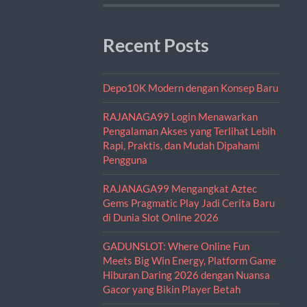
Recent Posts
Depo10K Modern dengan Konsep Baru
RAJANAGA99 Login Menawarkan
Pengalaman Akses yang Terlihat Lebih
Rapi, Praktis, dan Mudah Dipahami
Pengguna
RAJANAGA99 Mengangkat Aztec
Gems Pragmatic Play Jadi Cerita Baru
di Dunia Slot Online 2026
GADUNSLOT: Where Online Fun
Meets Big Win Energy, Platform Game
Hiburan Daring 2026 dengan Nuansa
Gacor yang Bikin Player Betah