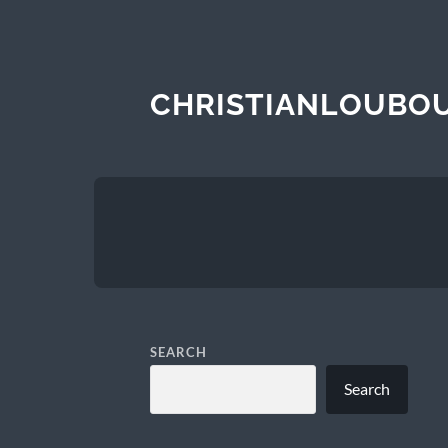
CHRISTIANLOUBO
SEARCH
Search