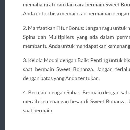
memahami aturan dan cara bermain Sweet Bona
Anda untuk bisa memainkan permainan dengan leb
2. Manfaatkan Fitur Bonus: Jangan ragu untuk 
Spins dan Multipliers yang ada dalam perma
membantu Anda untuk mendapatkan kemenangan
3. Kelola Modal dengan Baik: Penting untuk b
saat bermain Sweet Bonanza. Jangan terlal
dengan batas yang Anda tentukan.
4. Bermain dengan Sabar: Bermain dengan saba
meraih kemenangan besar di Sweet Bonanza. J
saat bermain.