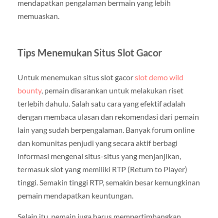
mendapatkan pengalaman bermain yang lebih
memuaskan.
Tips Menemukan Situs Slot Gacor
Untuk menemukan situs slot gacor
slot demo wild
bounty
, pemain disarankan untuk melakukan riset
terlebih dahulu. Salah satu cara yang efektif adalah
dengan membaca ulasan dan rekomendasi dari pemain
lain yang sudah berpengalaman. Banyak forum online
dan komunitas penjudi yang secara aktif berbagi
informasi mengenai situs-situs yang menjanjikan,
termasuk slot yang memiliki RTP (Return to Player)
tinggi. Semakin tinggi RTP, semakin besar kemungkinan
pemain mendapatkan keuntungan.
Selain itu, pemain juga harus mempertimbangkan