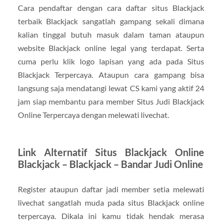
Cara pendaftar dengan cara daftar situs Blackjack
terbaik Blackjack sangatlah gampang sekali dimana
kalian tinggal butuh masuk dalam taman ataupun
website Blackjack online legal yang terdapat. Serta
cuma perlu klik logo lapisan yang ada pada Situs
Blackjack Terpercaya. Ataupun cara gampang bisa
langsung saja mendatangi lewat CS kami yang aktif 24
jam siap membantu para member Situs Judi Blackjack
Online Terpercaya dengan melewati livechat.
Link Alternatif Situs Blackjack Online
Blackjack – Blackjack – Bandar Judi Online
Register ataupun daftar jadi member setia melewati
livechat sangatlah muda pada situs Blackjack online
terpercaya. Dikala ini kamu tidak hendak merasa