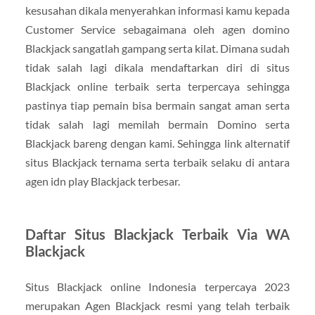
kesusahan dikala menyerahkan informasi kamu kepada
Customer Service sebagaimana oleh agen domino
Blackjack sangatlah gampang serta kilat. Dimana sudah
tidak salah lagi dikala mendaftarkan diri di situs
Blackjack online terbaik serta terpercaya sehingga
pastinya tiap pemain bisa bermain sangat aman serta
tidak salah lagi memilah bermain Domino serta
Blackjack bareng dengan kami. Sehingga link alternatif
situs Blackjack ternama serta terbaik selaku di antara
agen idn play Blackjack terbesar.
Daftar Situs Blackjack Terbaik Via WA
Blackjack
Situs Blackjack online Indonesia terpercaya 2023
merupakan Agen Blackjack resmi yang telah terbaik