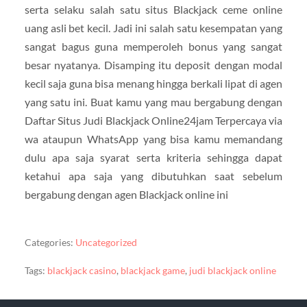
serta selaku salah satu situs Blackjack ceme online
uang asli bet kecil. Jadi ini salah satu kesempatan yang
sangat bagus guna memperoleh bonus yang sangat
besar nyatanya. Disamping itu deposit dengan modal
kecil saja guna bisa menang hingga berkali lipat di agen
yang satu ini. Buat kamu yang mau bergabung dengan
Daftar Situs Judi Blackjack Online24jam Terpercaya via
wa ataupun WhatsApp yang bisa kamu memandang
dulu apa saja syarat serta kriteria sehingga dapat
ketahui apa saja yang dibutuhkan saat sebelum
bergabung dengan agen Blackjack online ini
Categories:
Uncategorized
Tags:
blackjack casino
,
blackjack game
,
judi blackjack online