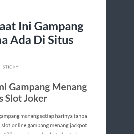
Saat Ini Gampang
 Ada Di Situs
/
STICKY
 Ini Gampang Menang
 Slot Joker
gampang menang setiap harinya tanpa
us slot online gampang menang jackpot