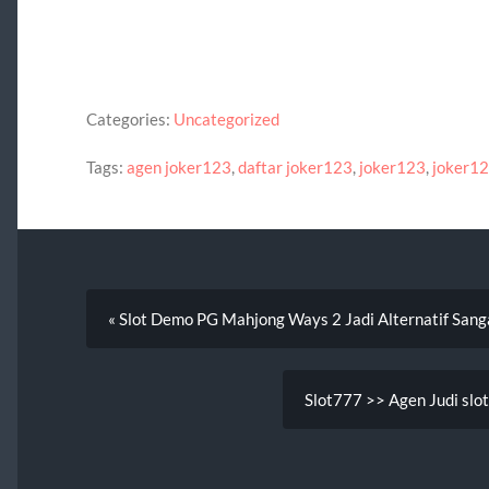
Categories:
Uncategorized
Tags:
agen joker123
,
daftar joker123
,
joker123
,
joker1
« Slot Demo PG Mahjong Ways 2 Jadi Alternatif San
Slot777 >> Agen Judi slo