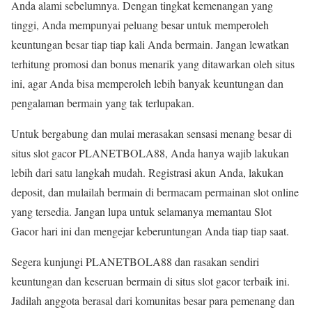
Anda alami sebelumnya. Dengan tingkat kemenangan yang
tinggi, Anda mempunyai peluang besar untuk memperoleh
keuntungan besar tiap tiap kali Anda bermain. Jangan lewatkan
terhitung promosi dan bonus menarik yang ditawarkan oleh situs
ini, agar Anda bisa memperoleh lebih banyak keuntungan dan
pengalaman bermain yang tak terlupakan.
Untuk bergabung dan mulai merasakan sensasi menang besar di
situs slot gacor PLANETBOLA88, Anda hanya wajib lakukan
lebih dari satu langkah mudah. Registrasi akun Anda, lakukan
deposit, dan mulailah bermain di bermacam permainan slot online
yang tersedia. Jangan lupa untuk selamanya memantau Slot
Gacor hari ini dan mengejar keberuntungan Anda tiap tiap saat.
Segera kunjungi PLANETBOLA88 dan rasakan sendiri
keuntungan dan keseruan bermain di situs slot gacor terbaik ini.
Jadilah anggota berasal dari komunitas besar para pemenang dan