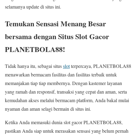
selamanya update di situs ini.
Temukan Sensasi Menang Besar
bersama dengan Situs Slot Gacor
PLANETBOLA88!
Tidak hanya itu, sebagai situs
slot
terpercaya, PLANETBOLA88
menawarkan bermacam fasilitas dan fasilitas terbaik untuk
memanjakan tiap tiap membernya. Dengan kastemer layanan
yang ramah dan responsif, transaksi yang cepat dan aman, serta
kemudahan akses melalui bermacam platform, Anda bakal mulai
nyaman dan aman selagi bermain di situs ini.
Ketika Anda memasuki dunia slot gacor PLANETBOLA88,
pastikan Anda siap untuk merasakan sensasi yang belum pernah