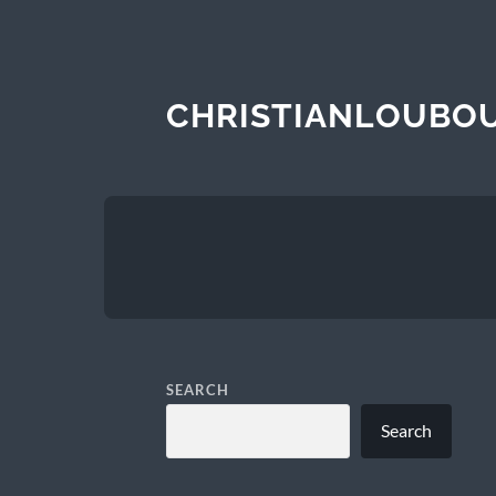
CHRISTIANLOUBO
SEARCH
Search