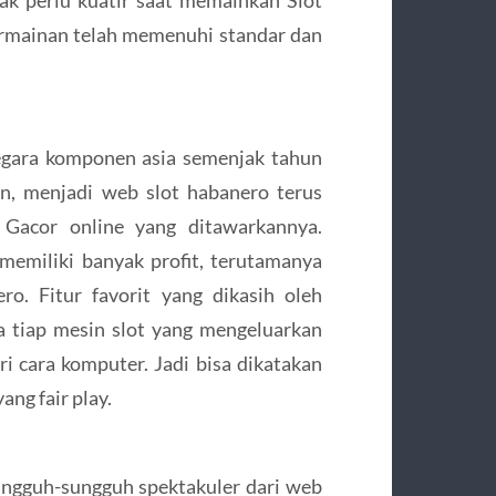
permainan telah memenuhi standar dan
egara komponen asia semenjak tahun
n, menjadi web slot habanero terus
 Gacor online yang ditawarkannya.
memiliki banyak profit, terutamanya
o. Fitur favorit yang dikasih oleh
na tiap mesin slot yang mengeluarkan
ri cara komputer. Jadi bisa dikatakan
ang fair play.
ungguh-sungguh spektakuler dari web