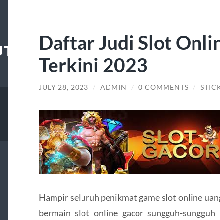
Daftar Judi Slot Onl
UTINSALE
Terkini 2023
JULY 28, 2023
/
ADMIN
/
0 COMMENTS
/
STIC
Hampir seluruh penikmat game slot online ua
bermain slot online gacor sungguh-sungguh