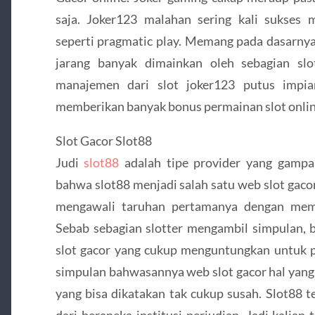
saja. Joker123 malahan sering kali sukses m
seperti pragmatic play. Memang pada dasarnya
jarang banyak dimainkan oleh sebagian sl
manajemen dari slot joker123 putus impian
memberikan banyak bonus permainan slot onlin
Slot Gacor Slot88
Judi
slot88
adalah tipe provider yang gampa
bahwa slot88 menjadi salah satu web slot gaco
mengawali taruhan pertamanya dengan mem
Sebab sebagian slotter mengambil simpulan, 
slot gacor yang cukup menguntungkan untuk pa
simpulan bahwasannya web slot gacor hal yang
yang bisa dikatakan tak cukup susah. Slot88 te
dari beraneka institusi perjudian. Jadi kalian