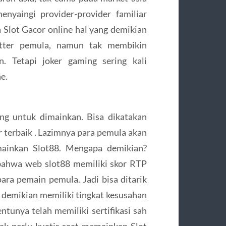
enyaingi provider-provider familiar
 Slot Gacor online hal yang demikian
otter pemula, namun tak membikin
. Tetapi joker gaming sering kali
e.
ng untuk dimainkan. Bisa dikatakan
r terbaik . Lazimnya para pemula akan
ainkan Slot88. Mengapa demikian?
bahwa web slot88 memiliki skor RTP
ra pemain pemula. Jadi bisa ditarik
 demikian memiliki tingkat kesusahan
ntunya telah memiliki sertifikasi sah
 tak perlu kuatir saat memainkan Slot