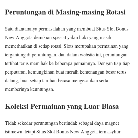
Peruntungan di Masing-masing Rotasi
Satu diantaranya permasalahan yang membuat Situs Slot Bonus
New Anggota demikian spesial yakni hoki yang masih
memerhatikan di setiap rotasi. Slots merupakan permainan yang
tergantung di peruntungan, dan dalam website ini, peruntungan
terlihat terus memihak ke beberapa pemainnya. Dengan tiap-tiap
perputaran, kemungkinan buat meraih kemenangan besar terus
datang, buat setiap taruhan berasa mengesankan serta
memberinya keuntungan.
Koleksi Permainan yang Luar Biasa
Tidak sekedar peruntungan bertindak sebagai daya magnet
istimewa, tetapi Situs Slot Bonus New Anggota termasyhur