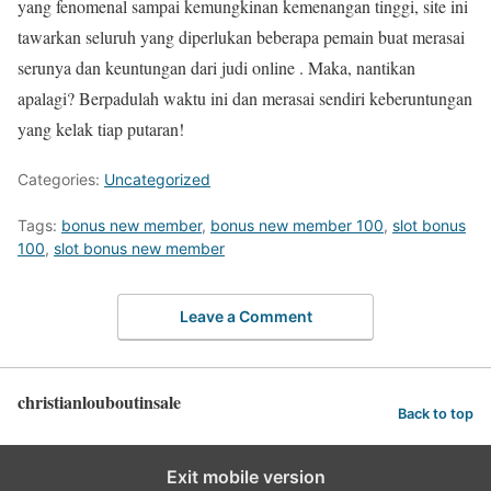
yang fenomenal sampai kemungkinan kemenangan tinggi, site ini
tawarkan seluruh yang diperlukan beberapa pemain buat merasai
serunya dan keuntungan dari judi online . Maka, nantikan
apalagi? Berpadulah waktu ini dan merasai sendiri keberuntungan
yang kelak tiap putaran!
Categories:
Uncategorized
Tags:
bonus new member
,
bonus new member 100
,
slot bonus
100
,
slot bonus new member
Leave a Comment
christianlouboutinsale
Back to top
Exit mobile version