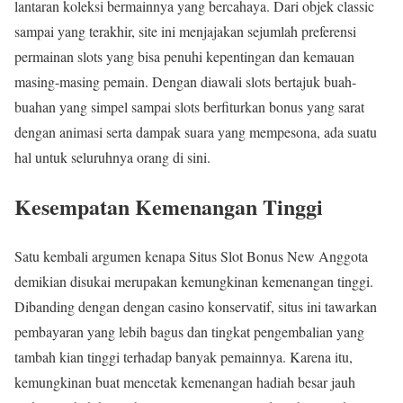
lantaran koleksi bermainnya yang bercahaya. Dari objek classic
sampai yang terakhir, site ini menjajakan sejumlah preferensi
permainan slots yang bisa penuhi kepentingan dan kemauan
masing-masing pemain. Dengan diawali slots bertajuk buah-
buahan yang simpel sampai slots berfiturkan bonus yang sarat
dengan animasi serta dampak suara yang mempesona, ada suatu
hal untuk seluruhnya orang di sini.
Kesempatan Kemenangan Tinggi
Satu kembali argumen kenapa Situs Slot Bonus New Anggota
demikian disukai merupakan kemungkinan kemenangan tinggi.
Dibanding dengan dengan casino konservatif, situs ini tawarkan
pembayaran yang lebih bagus dan tingkat pengembalian yang
tambah kian tinggi terhadap banyak pemainnya. Karena itu,
kemungkinan buat mencetak kemenangan hadiah besar jauh