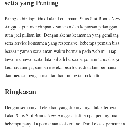
setia yang Penting
Paling akhir, tapi tidak kalah keutamaan, Situs Slot Bonus New
Anggota pun menyimpan keamanan dan kepuasan pelanggan
rutin jadi pilihan inti. Dengan skema keamanan yang gemilang
serta service konsumen yang responsive, beberapa pemain bisa
berasa nyaman serta aman waktu bermain pada web ini. Tiap
tawar-menawar serta data pribadi beberapa pemain terus dijaga
kerahasiaannya, sampai mereka bisa focus di dalam permainan
dan merasai pengalaman taruhan online tanpa kuatir.
Ringkasan
Dengan semuanya kelebihan yang dipunyainya, tidak terheran
kalau Situs Slot Bonus New Anggota jadi tempat penting buat
beberapa penyuka permainan slots online. Dari koleksi permainan