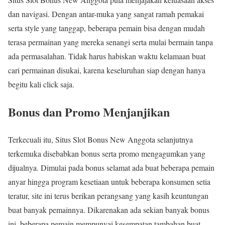
dan navigasi. Dengan antar-muka yang sangat ramah pemakai
serta style yang tanggap, beberapa pemain bisa dengan mudah
terasa permainan yang mereka senangi serta mulai bermain tanpa
ada permasalahan. Tidak harus habiskan waktu kelamaan buat
cari permainan disukai, karena keseluruhan siap dengan hanya
begitu kali click saja.
Bonus dan Promo Menjanjikan
Terkecuali itu, Situs Slot Bonus New Anggota selanjutnya
terkemuka disebabkan bonus serta promo mengagumkan yang
dijualnya. Dimulai pada bonus selamat ada buat beberapa pemain
anyar hingga program kesetiaan untuk beberapa konsumen setia
teratur, site ini terus berikan perangsang yang kasih keuntungan
buat banyak pemainnya. Dikarenakan ada sekian banyak bonus
ini, beberapa pemain mempunyai kesempatan tambahan buat