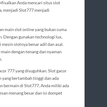
 Misalkan Anda mencari situs slot
ia, menjadi Slot777 menjadi
n main slot online yang bukan cuma
an. Dengan gunakan technologi lux,
 mesin slotnya benar adil dan asal.
ain-main dengan tenang dan nyaman
n.
 gacor 777 yang disuguhkan. Slot gacor
n yang bertambah tinggi dan ada
bermain di Slot777, Anda miliki ada
esan menang besar dan isi dompet