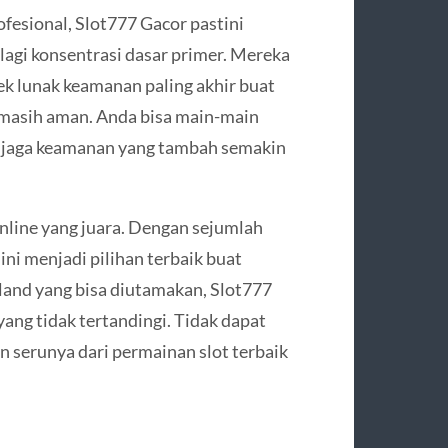
rofesional, Slot777 Gacor pastini
lagi konsentrasi dasar primer. Mereka
ek lunak keamanan paling akhir buat
masih aman. Anda bisa main-main
dijaga keamanan yang tambah semakin
nline yang juara. Dengan sejumlah
ini menjadi pilihan terbaik buat
ailand yang bisa diutamakan, Slot777
ng tidak tertandingi. Tidak dapat
 serunya dari permainan slot terbaik