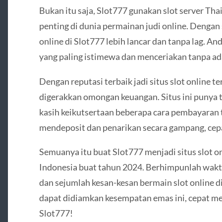
Bukan itu saja, Slot777 gunakan slot server Th
penting di dunia permainan judi online. Dengan 
online di Slot777 lebih lancar dan tanpa lag. A
yang paling istimewa dan menceriakan tanpa ad
Dengan reputasi terbaik jadi situs slot online te
digerakkan omongan keuangan. Situs ini punya 
kasih keikutsertaan beberapa cara pembayaran 
mendeposit dan penarikan secara gampang, cep
Semuanya itu buat Slot777 menjadi situs slot on
Indonesia buat tahun 2024. Berhimpunlah waktu
dan sejumlah kesan-kesan bermain slot online di 
dapat didiamkan kesempatan emas ini, cepat men
Slot777!