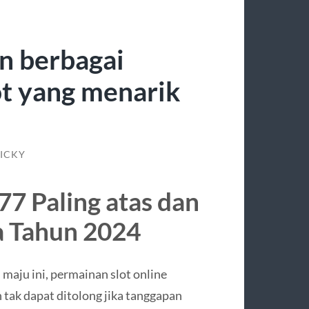
n berbagai
ot yang menarik
TICKY
77 Paling atas dan
a Tahun 2024
maju ini, permainan slot online
 tak dapat ditolong jika tanggapan