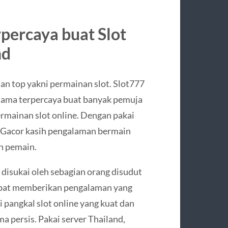
rpercaya buat Slot
nd
han top yakni permainan slot. Slot777
utama terpercaya buat banyak pemuja
rmainan slot online. Dengan pakai
7 Gacor kasih pengalaman bermain
h pemain.
 disukai oleh sebagian orang disudut
dapat memberikan pengalaman yang
 pangkal slot online yang kuat dan
a persis. Pakai server Thailand,