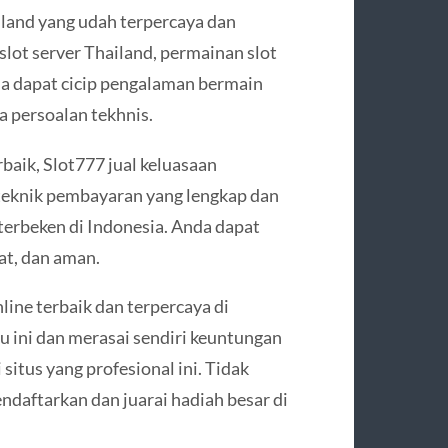
ailand yang udah terpercaya dan
slot server Thailand, permainan slot
nda dapat cicip pengalaman bermain
a persoalan tekhnis.
rbaik, Slot777 jual keluasaan
teknik pembayaran yang lengkap dan
terbeken di Indonesia. Anda dapat
at, dan aman.
line terbaik dan terpercaya di
 ini dan merasai sendiri keuntungan
situs yang profesional ini. Tidak
daftarkan dan juarai hadiah besar di