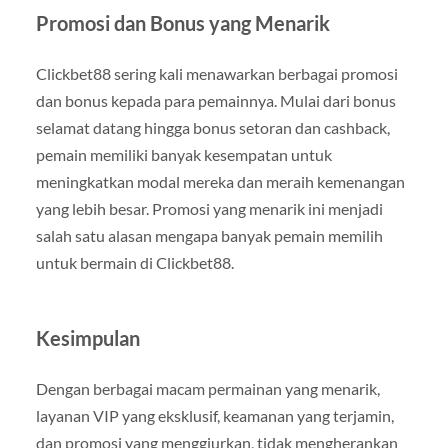
Promosi dan Bonus yang Menarik
Clickbet88 sering kali menawarkan berbagai promosi
dan bonus kepada para pemainnya. Mulai dari bonus
selamat datang hingga bonus setoran dan cashback,
pemain memiliki banyak kesempatan untuk
meningkatkan modal mereka dan meraih kemenangan
yang lebih besar. Promosi yang menarik ini menjadi
salah satu alasan mengapa banyak pemain memilih
untuk bermain di Clickbet88.
Kesimpulan
Dengan berbagai macam permainan yang menarik,
layanan VIP yang eksklusif, keamanan yang terjamin,
dan promosi yang menggiurkan, tidak mengherankan