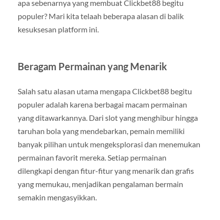
apa sebenarnya yang membuat Clickbet88 begitu
populer? Mari kita telaah beberapa alasan di balik
kesuksesan platform ini.
Beragam Permainan yang Menarik
Salah satu alasan utama mengapa Clickbet88 begitu
populer adalah karena berbagai macam permainan
yang ditawarkannya. Dari slot yang menghibur hingga
taruhan bola yang mendebarkan, pemain memiliki
banyak pilihan untuk mengeksplorasi dan menemukan
permainan favorit mereka. Setiap permainan
dilengkapi dengan fitur-fitur yang menarik dan grafis
yang memukau, menjadikan pengalaman bermain
semakin mengasyikkan.