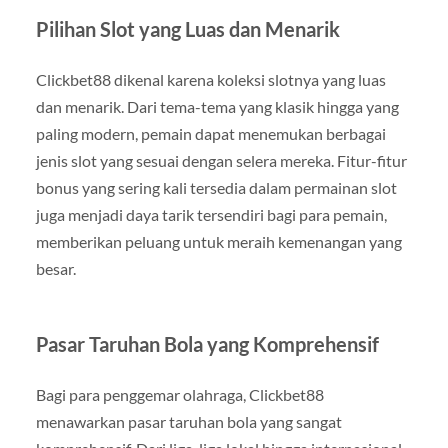
Pilihan Slot yang Luas dan Menarik
Clickbet88 dikenal karena koleksi slotnya yang luas
dan menarik. Dari tema-tema yang klasik hingga yang
paling modern, pemain dapat menemukan berbagai
jenis slot yang sesuai dengan selera mereka. Fitur-fitur
bonus yang sering kali tersedia dalam permainan slot
juga menjadi daya tarik tersendiri bagi para pemain,
memberikan peluang untuk meraih kemenangan yang
besar.
Pasar Taruhan Bola yang Komprehensif
Bagi para penggemar olahraga, Clickbet88
menawarkan pasar taruhan bola yang sangat