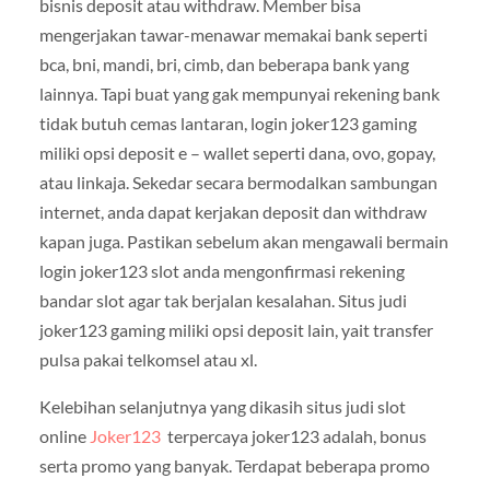
bisnis deposit atau withdraw. Member bisa
mengerjakan tawar-menawar memakai bank seperti
bca, bni, mandi, bri, cimb, dan beberapa bank yang
lainnya. Tapi buat yang gak mempunyai rekening bank
tidak butuh cemas lantaran, login joker123 gaming
miliki opsi deposit e – wallet seperti dana, ovo, gopay,
atau linkaja. Sekedar secara bermodalkan sambungan
internet, anda dapat kerjakan deposit dan withdraw
kapan juga. Pastikan sebelum akan mengawali bermain
login joker123 slot anda mengonfirmasi rekening
bandar slot agar tak berjalan kesalahan. Situs judi
joker123 gaming miliki opsi deposit lain, yait transfer
pulsa pakai telkomsel atau xl.
Kelebihan selanjutnya yang dikasih situs judi slot
online
Joker123
terpercaya joker123 adalah, bonus
serta promo yang banyak. Terdapat beberapa promo