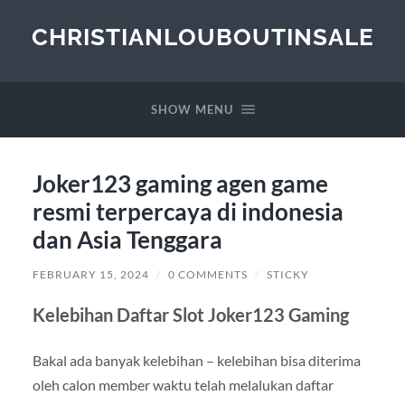
CHRISTIANLOUBOUTINSALE
SHOW MENU
Joker123 gaming agen game
resmi terpercaya di indonesia
dan Asia Tenggara
FEBRUARY 15, 2024
/
0 COMMENTS
/
STICKY
Kelebihan Daftar Slot Joker123 Gaming
Bakal ada banyak kelebihan – kelebihan bisa diterima
oleh calon member waktu telah melalukan daftar