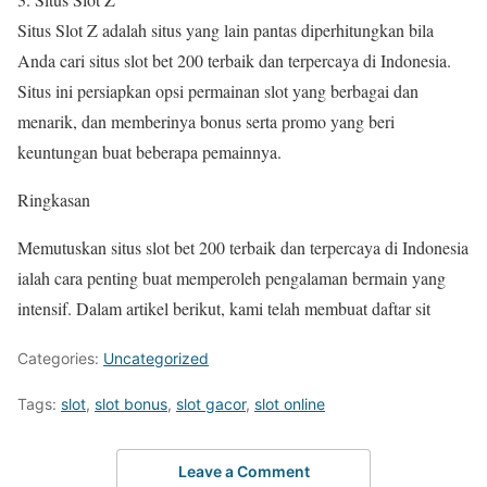
Situs Slot Z adalah situs yang lain pantas diperhitungkan bila
Anda cari situs slot bet 200 terbaik dan terpercaya di Indonesia.
Situs ini persiapkan opsi permainan slot yang berbagai dan
menarik, dan memberinya bonus serta promo yang beri
keuntungan buat beberapa pemainnya.
Ringkasan
Memutuskan situs slot bet 200 terbaik dan terpercaya di Indonesia
ialah cara penting buat memperoleh pengalaman bermain yang
intensif. Dalam artikel berikut, kami telah membuat daftar sit
Categories:
Uncategorized
Tags:
slot
,
slot bonus
,
slot gacor
,
slot online
Leave a Comment