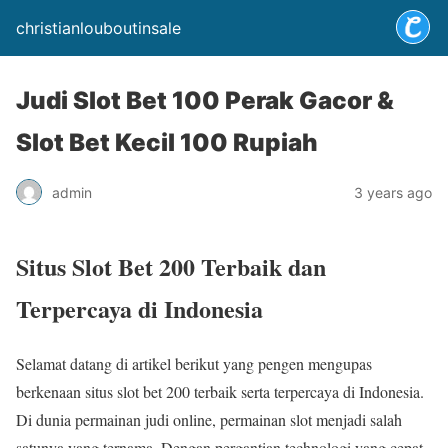
christianlouboutinsale
Judi Slot Bet 100 Perak Gacor &
Slot Bet Kecil 100 Rupiah
admin
3 years ago
Situs Slot Bet 200 Terbaik dan
Terpercaya di Indonesia
Selamat datang di artikel berikut yang pengen mengupas
berkenaan situs slot bet 200 terbaik serta terpercaya di Indonesia.
Di dunia permainan judi online, permainan slot menjadi salah
satunya yang ternama. Dengan pergantian technologi yang cepat,