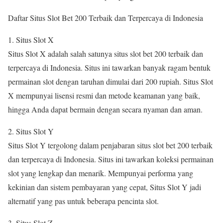
Daftar Situs Slot Bet 200 Terbaik dan Terpercaya di Indonesia
1. Situs Slot X
Situs Slot X adalah salah satunya situs slot bet 200 terbaik dan
terpercaya di Indonesia. Situs ini tawarkan banyak ragam bentuk
permainan slot dengan taruhan dimulai dari 200 rupiah. Situs Slot
X mempunyai lisensi resmi dan metode keamanan yang baik,
hingga Anda dapat bermain dengan secara nyaman dan aman.
2. Situs Slot Y
Situs Slot Y tergolong dalam penjabaran situs slot bet 200 terbaik
dan terpercaya di Indonesia. Situs ini tawarkan koleksi permainan
slot yang lengkap dan menarik. Mempunyai performa yang
kekinian dan sistem pembayaran yang cepat, Situs Slot Y jadi
alternatif yang pas untuk beberapa pencinta slot.
3. Situs Slot Z