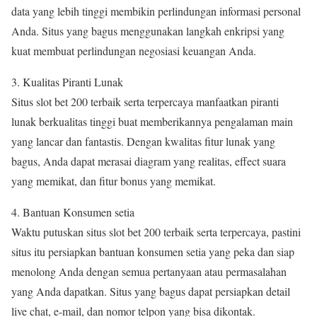
data yang lebih tinggi membikin perlindungan informasi personal
Anda. Situs yang bagus menggunakan langkah enkripsi yang
kuat membuat perlindungan negosiasi keuangan Anda.
3. Kualitas Piranti Lunak
Situs slot bet 200 terbaik serta terpercaya manfaatkan piranti
lunak berkualitas tinggi buat memberikannya pengalaman main
yang lancar dan fantastis. Dengan kwalitas fitur lunak yang
bagus, Anda dapat merasai diagram yang realitas, effect suara
yang memikat, dan fitur bonus yang memikat.
4. Bantuan Konsumen setia
Waktu putuskan situs slot bet 200 terbaik serta terpercaya, pastini
situs itu persiapkan bantuan konsumen setia yang peka dan siap
menolong Anda dengan semua pertanyaan atau permasalahan
yang Anda dapatkan. Situs yang bagus dapat persiapkan detail
live chat, e-mail, dan nomor telpon yang bisa dikontak.