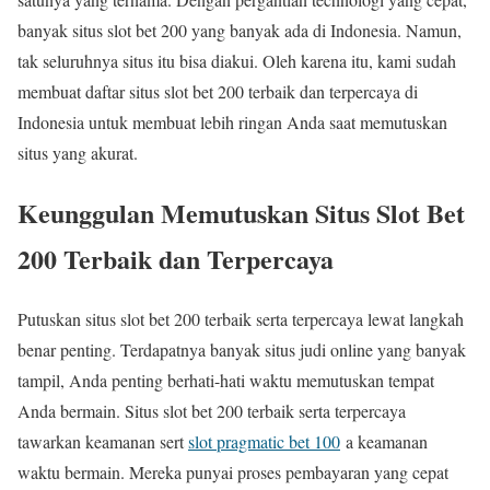
banyak situs slot bet 200 yang banyak ada di Indonesia. Namun,
tak seluruhnya situs itu bisa diakui. Oleh karena itu, kami sudah
membuat daftar situs slot bet 200 terbaik dan terpercaya di
Indonesia untuk membuat lebih ringan Anda saat memutuskan
situs yang akurat.
Keunggulan Memutuskan Situs Slot Bet
200 Terbaik dan Terpercaya
Putuskan situs slot bet 200 terbaik serta terpercaya lewat langkah
benar penting. Terdapatnya banyak situs judi online yang banyak
tampil, Anda penting berhati-hati waktu memutuskan tempat
Anda bermain. Situs slot bet 200 terbaik serta terpercaya
tawarkan keamanan sert
slot pragmatic bet 100
a keamanan
waktu bermain. Mereka punyai proses pembayaran yang cepat