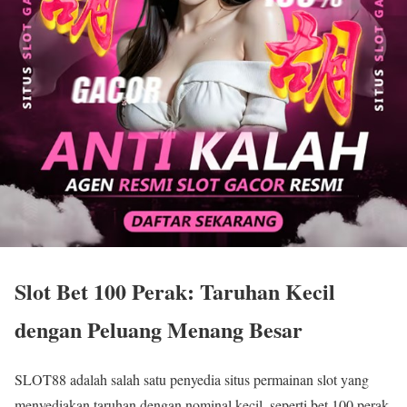
Slot Bet 100 Perak: Taruhan Kecil
dengan Peluang Menang Besar
SLOT88 adalah salah satu penyedia situs permainan slot yang
menyediakan taruhan dengan nominal kecil, seperti bet 100 perak.