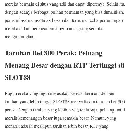
mereka bermain di situs yang adil dan dapat dipercaya. Selain itu,
dengan adanya berbagai pilihan permainan yang bisa dimainkan,
pemain bisa merasa tidak bosan dan terus mencoba peruntungan
mereka dalam berbagai tema permainan yang seru dan
menguntungkan.
Taruhan Bet 800 Perak: Peluang
Menang Besar dengan RTP Tertinggi di
SLOT88
Bagi mereka yang ingin merasakan sensasi bermain dengan
taruhan yang lebih tinggi, SLOT88 menyediakan taruhan bet 800
perak. Dengan taruhan yang lebih besar, tentu saja, peluang untuk
meraih kemenangan besar juga semakin besar. Namun, yang
menarik adalah meskipun taruhan lebih besar, RTP yang