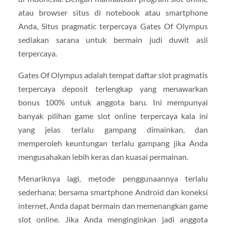
atau browser situs di notebook atau smartphone
Anda, Situs pragmatic terpercaya Gates Of Olympus
sediakan sarana untuk bermain judi duwit asli
terpercaya.
Gates Of Olympus adalah tempat daftar slot pragmatis
terpercaya deposit terlengkap yang menawarkan
bonus 100% untuk anggota baru. Ini mempunyai
banyak pilihan game slot online terpercaya kala ini
yang jelas terlalu gampang dimainkan, dan
memperoleh keuntungan terlalu gampang jika Anda
mengusahakan lebih keras dan kuasai permainan.
Menariknya lagi, metode penggunaannya terlalu
sederhana: bersama smartphone Android dan koneksi
internet, Anda dapat bermain dan memenangkan game
slot online. Jika Anda menginginkan jadi anggota