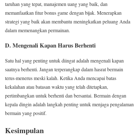
taruhan yang tepat, manajemen uang yang baik, dan
memanfaatkan fitur bonus game dengan bijak. Menerapkan
strategi yang baik akan membantu meningkatkan peluang Anda
dalam memenangkan permainan.
D. Mengenali Kapan Harus Berhenti
Satu hal yang penting untuk diingat adalah mengenali kapan
saatnya berhenti. Jangan terperangkap dalam hasrat bermain
terus-menerus meski kalah. Ketika Anda mencapai batas
kekalahan atau batasan waktu yang telah ditetapkan,
pertimbangkan untuk berhenti dan bersantai. Bermain dengan
kepala dingin adalah langkah penting untuk menjaga pengalaman
bermain yang positif.
Kesimpulan