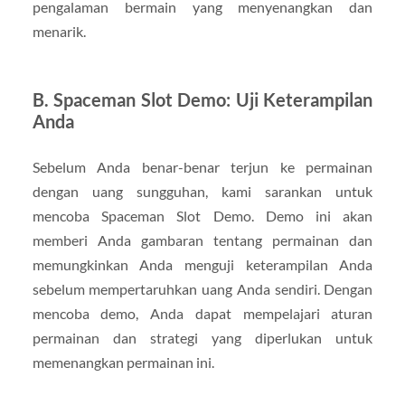
pengalaman bermain yang menyenangkan dan
menarik.
B. Spaceman Slot Demo: Uji Keterampilan
Anda
Sebelum Anda benar-benar terjun ke permainan
dengan uang sungguhan, kami sarankan untuk
mencoba Spaceman Slot Demo. Demo ini akan
memberi Anda gambaran tentang permainan dan
memungkinkan Anda menguji keterampilan Anda
sebelum mempertaruhkan uang Anda sendiri. Dengan
mencoba demo, Anda dapat mempelajari aturan
permainan dan strategi yang diperlukan untuk
memenangkan permainan ini.