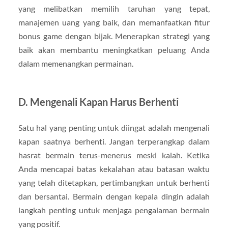
yang melibatkan memilih taruhan yang tepat,
manajemen uang yang baik, dan memanfaatkan fitur
bonus game dengan bijak. Menerapkan strategi yang
baik akan membantu meningkatkan peluang Anda
dalam memenangkan permainan.
D. Mengenali Kapan Harus Berhenti
Satu hal yang penting untuk diingat adalah mengenali
kapan saatnya berhenti. Jangan terperangkap dalam
hasrat bermain terus-menerus meski kalah. Ketika
Anda mencapai batas kekalahan atau batasan waktu
yang telah ditetapkan, pertimbangkan untuk berhenti
dan bersantai. Bermain dengan kepala dingin adalah
langkah penting untuk menjaga pengalaman bermain
yang positif.