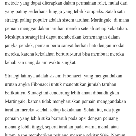
metode yang dapat diterapkan dalam permainan rolet, mulai dari
yang paling sederhana hingga yang lebih kompleks. Salah satu
strategi paling populer adalah sistem taruhan Martingale, di mana
pemain menggandakan taruhan mereka setelah setiap kekalahan.
Meskipun strategi ini dapat memberikan kemenangan dalam
jangka pendek, pemain perlu sangat berhati-hati dengan modal
mereka, karena kekalahan berturut-turut bisa membuat mereka
kehabisan uang dalam waktu singkat.
Strategi lainnya adalah sistem Fibonacci, yang mengandalkan
urutan angka Fibonacci untuk menentukan jumlah taruhan
berikutnya. Strategi ini cenderung lebih aman dibandingkan
Martingale, karena tidak mengharuskan pemain menggandakan
taruhan mereka setelah setiap kekalahan. Selain itu, ada juga
pemain yang lebih suka bertaruh pada opsi dengan peluang
menang lebih tinggi, seperti taruhan pada warna merah atau
hitam, yang memberikan peluang menang sekitar 50%. Namun,