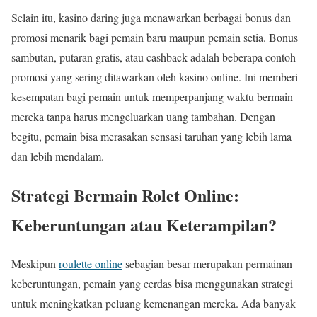
Selain itu, kasino daring juga menawarkan berbagai bonus dan
promosi menarik bagi pemain baru maupun pemain setia. Bonus
sambutan, putaran gratis, atau cashback adalah beberapa contoh
promosi yang sering ditawarkan oleh kasino online. Ini memberi
kesempatan bagi pemain untuk memperpanjang waktu bermain
mereka tanpa harus mengeluarkan uang tambahan. Dengan
begitu, pemain bisa merasakan sensasi taruhan yang lebih lama
dan lebih mendalam.
Strategi Bermain Rolet Online:
Keberuntungan atau Keterampilan?
Meskipun
roulette online
sebagian besar merupakan permainan
keberuntungan, pemain yang cerdas bisa menggunakan strategi
untuk meningkatkan peluang kemenangan mereka. Ada banyak