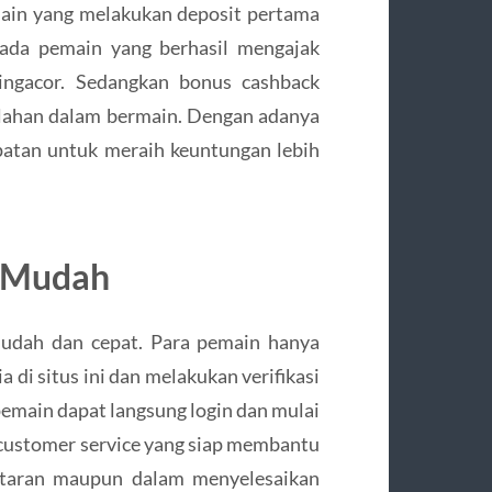
main yang melakukan deposit pertama
kepada pemain yang berhasil mengajak
ngacor. Sedangkan bonus cashback
lahan dalam bermain. Dengan adanya
patan untuk meraih keuntungan lebih
n Mudah
mudah dan cepat. Para pemain hanya
 di situs ini dan melakukan verifikasi
pemain dapat langsung login dan mulai
customer service yang siap membantu
ftaran maupun dalam menyelesaikan