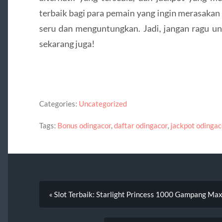
terbaik bagi para pemain yang ingin merasakan
seru dan menguntungkan. Jadi, jangan ragu un
sekarang juga!
Categories:
Uncategorized
Tags:
Bonus odingacor
,
daftar odingacor
,
jackpot odingac
« Slot Terbaik: Starlight Princess 1000 Gampang Ma