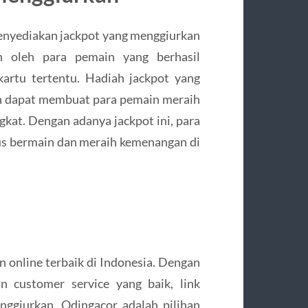
enyediakan jackpot yang menggiurkan
ih oleh para pemain yang berhasil
rtu tertentu. Hadiah jackpot yang
an dapat membuat para pemain meraih
kat. Dengan adanya jackpot ini, para
us bermain dan meraih kemenangan di
n online terbaik di Indonesia. Dengan
n customer service yang baik, link
enggiurkan, Odingacor adalah pilihan