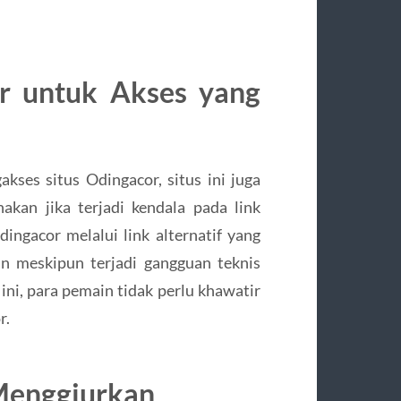
or untuk Akses yang
es situs Odingacor, situs ini juga
akan jika terjadi kendala pada link
ngacor melalui link alternatif yang
n meskipun terjadi gangguan teknis
 ini, para pemain tidak perlu khawatir
r.
Menggiurkan