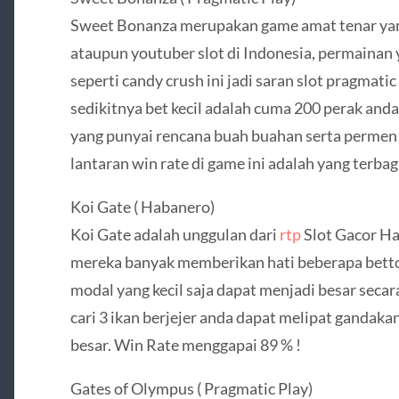
Sweet Bonanza merupakan game amat tenar yan
ataupun youtuber slot di Indonesia, permainan 
seperti candy crush ini jadi saran slot pragmat
sedikitnya bet kecil adalah cuma 200 perak an
yang punyai rencana buah buahan serta permen 
lantaran win rate di game ini adalah yang terbag
Koi Gate ( Habanero)
Koi Gate adalah unggulan dari
rtp
Slot Gacor Ha
mereka banyak memberikan hati beberapa bettor 
modal yang kecil saja dapat menjadi besar secar
cari 3 ikan berjejer anda dapat melipat gandaka
besar. Win Rate menggapai 89 % !
Gates of Olympus ( Pragmatic Play)