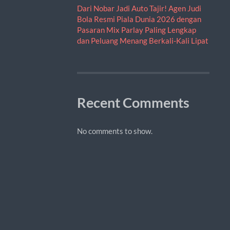
Dari Nobar Jadi Auto Tajir! Agen Judi
Bola Resmi Piala Dunia 2026 dengan
Pasaran Mix Parlay Paling Lengkap
dan Peluang Menang Berkali-Kali Lipat
Recent Comments
No comments to show.