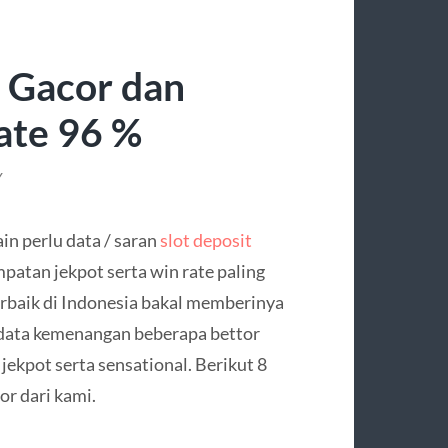
 Gacor dan
ate 96 %
Y
in perlu data / saran
slot deposit
atan jekpot serta win rate paling
 terbaik di Indonesia bakal memberinya
a data kemenangan beberapa bettor
ekpot serta sensational. Berikut 8
r dari kami.