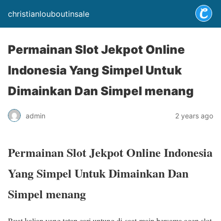
christianlouboutinsale
Permainan Slot Jekpot Online
Indonesia Yang Simpel Untuk
Dimainkan Dan Simpel menang
admin
2 years ago
Permainan Slot Jekpot Online Indonesia
Yang Simpel Untuk Dimainkan Dan
Simpel menang
Buat kalian yang tetap cari untung di saat main bersama agen slot