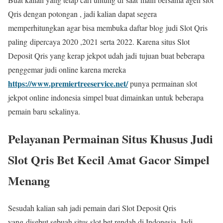
Qris dengan potongan , jadi kalian dapat segera
memperhitungkan agar bisa membuka daftar blog judi Slot Qris
paling dipercaya 2020 ,2021 serta 2022. Karena situs Slot
Deposit Qris yang kerap jekpot udah jadi tujuan buat beberapa
penggemar judi online karena mereka
https://www.premiertreeservice.net/
punya permainan slot
jekpot online indonesia simpel buat dimainkan untuk beberapa
pemain baru sekalinya.
Pelayanan Permainan Situs Khusus Judi
Slot Qris Bet Kecil Amat Gacor Simpel
Menang
Sesudah kalian sah jadi pemain dari Slot Deposit Qris
yang disebut sebuah situs slot bet rendah di Indonesia. Jadi