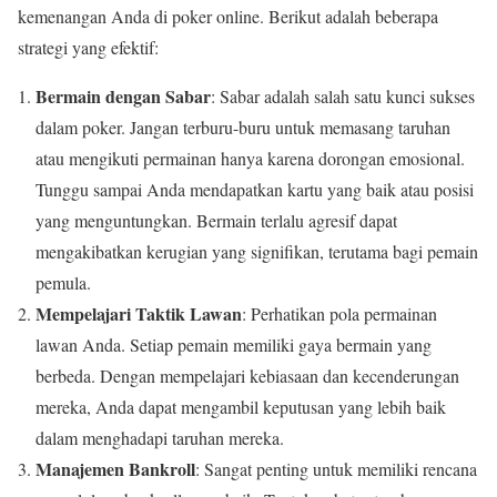
kemenangan Anda di poker online. Berikut adalah beberapa
strategi yang efektif:
Bermain dengan Sabar
: Sabar adalah salah satu kunci sukses
dalam poker. Jangan terburu-buru untuk memasang taruhan
atau mengikuti permainan hanya karena dorongan emosional.
Tunggu sampai Anda mendapatkan kartu yang baik atau posisi
yang menguntungkan. Bermain terlalu agresif dapat
mengakibatkan kerugian yang signifikan, terutama bagi pemain
pemula.
Mempelajari Taktik Lawan
: Perhatikan pola permainan
lawan Anda. Setiap pemain memiliki gaya bermain yang
berbeda. Dengan mempelajari kebiasaan dan kecenderungan
mereka, Anda dapat mengambil keputusan yang lebih baik
dalam menghadapi taruhan mereka.
Manajemen Bankroll
: Sangat penting untuk memiliki rencana