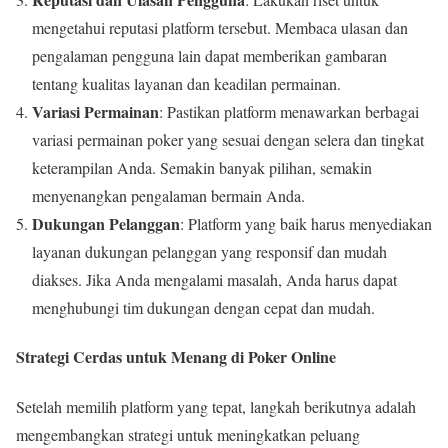
mengetahui reputasi platform tersebut. Membaca ulasan dan
pengalaman pengguna lain dapat memberikan gambaran
tentang kualitas layanan dan keadilan permainan.
Variasi Permainan
: Pastikan platform menawarkan berbagai
variasi permainan poker yang sesuai dengan selera dan tingkat
keterampilan Anda. Semakin banyak pilihan, semakin
menyenangkan pengalaman bermain Anda.
Dukungan Pelanggan
: Platform yang baik harus menyediakan
layanan dukungan pelanggan yang responsif dan mudah
diakses. Jika Anda mengalami masalah, Anda harus dapat
menghubungi tim dukungan dengan cepat dan mudah.
Strategi Cerdas untuk Menang di Poker Online
Setelah memilih platform yang tepat, langkah berikutnya adalah
mengembangkan strategi untuk meningkatkan peluang