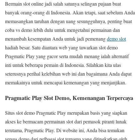
Bermain slot online jadi salah satunya selingan pujaan buat
banyak orang-orang di Indonesia. Akan tetapi, saat sebelum Anda
memasangkan taruhan dengan uang sesungguhnya, penting buat
coba vs demo lebih dulu untuk mengetahui permainan dan
menambah kesempatan Anda untuk jadi pemenang
demo slot
hadiah besar. Satu diantara web yang tawarkan slot demo
Pragmatic Play yang gacor serta mudah menang ialah alternatif
inti untuk beberapa pemain di Indonesia. Silahkan kita ulas
seterusnya perihal kelebihan web ini dan bagaimana Anda dapat
memakainya untuk mencapai kemenangan yang menjanjikan.
Pragmatic Play Slot Demo, Kemenangan Terpercaya
Situs slot demo Pragmatic Play merupakan basis yang siapkan
akses ke bermacam permainan slot dari pemasok piranti lunak
terutama, Pragmatic Play. Di website ini, Anda bisa temukan
versus demo dari pelbagai slot ternama yang ditingkatkan oleh