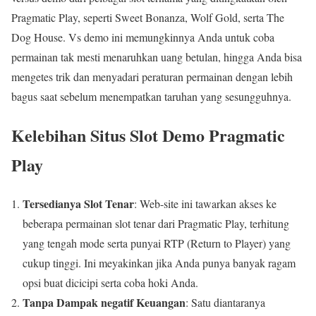
Pragmatic Play, seperti Sweet Bonanza, Wolf Gold, serta The
Dog House. Vs demo ini memungkinnya Anda untuk coba
permainan tak mesti menaruhkan uang betulan, hingga Anda bisa
mengetes trik dan menyadari peraturan permainan dengan lebih
bagus saat sebelum menempatkan taruhan yang sesungguhnya.
Kelebihan Situs Slot Demo Pragmatic
Play
Tersedianya Slot Tenar
: Web-site ini tawarkan akses ke
beberapa permainan slot tenar dari Pragmatic Play, terhitung
yang tengah mode serta punyai RTP (Return to Player) yang
cukup tinggi. Ini meyakinkan jika Anda punya banyak ragam
opsi buat dicicipi serta coba hoki Anda.
Tanpa Dampak negatif Keuangan
: Satu diantaranya