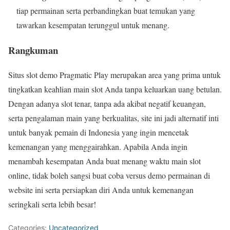
tiap permainan serta perbandingkan buat temukan yang
tawarkan kesempatan terunggul untuk menang.
Rangkuman
Situs slot demo Pragmatic Play merupakan area yang prima untuk
tingkatkan keahlian main slot Anda tanpa keluarkan uang betulan.
Dengan adanya slot tenar, tanpa ada akibat negatif keuangan,
serta pengalaman main yang berkualitas, site ini jadi alternatif inti
untuk banyak pemain di Indonesia yang ingin mencetak
kemenangan yang menggairahkan. Apabila Anda ingin
menambah kesempatan Anda buat menang waktu main slot
online, tidak boleh sangsi buat coba versus demo permainan di
website ini serta persiapkan diri Anda untuk kemenangan
seringkali serta lebih besar!
Categories:
Uncategorized