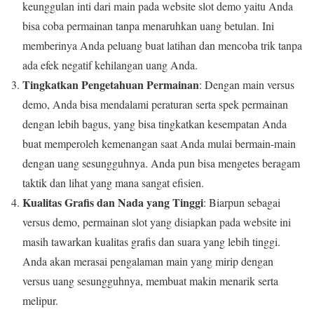
keunggulan inti dari main pada website slot demo yaitu Anda
bisa coba permainan tanpa menaruhkan uang betulan. Ini
memberinya Anda peluang buat latihan dan mencoba trik tanpa
ada efek negatif kehilangan uang Anda.
Tingkatkan Pengetahuan Permainan
: Dengan main versus
demo, Anda bisa mendalami peraturan serta spek permainan
dengan lebih bagus, yang bisa tingkatkan kesempatan Anda
buat memperoleh kemenangan saat Anda mulai bermain-main
dengan uang sesungguhnya. Anda pun bisa mengetes beragam
taktik dan lihat yang mana sangat efisien.
Kualitas Grafis dan Nada yang Tinggi
: Biarpun sebagai
versus demo, permainan slot yang disiapkan pada website ini
masih tawarkan kualitas grafis dan suara yang lebih tinggi.
Anda akan merasai pengalaman main yang mirip dengan
versus uang sesungguhnya, membuat makin menarik serta
melipur.